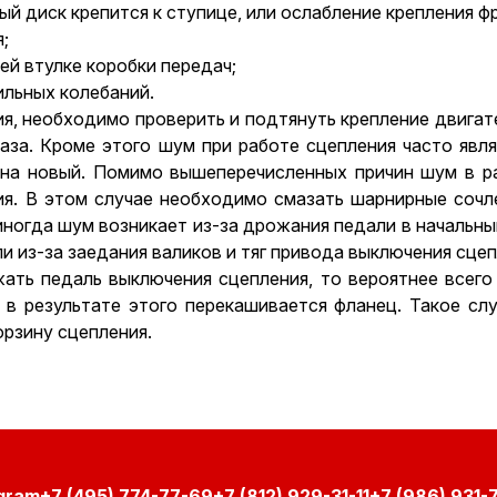
ый диск крепится к ступице, или ослабление крепления ф
;
й втулке коробки передач;
ильных колебаний.
я, необходимо проверить и подтянуть крепление двигат
аза. Кроме этого шум при работе сцепления часто явл
 на новый. Помимо вышеперечисленных причин шум в р
я. В этом случае необходимо смазать шарнирные сочл
иногда шум возникает из-за дрожания педали в начальны
и из-за заедания валиков и тяг привода выключения сцеп
ать педаль выключения сцепления, то вероятнее всего
в результате этого перекашивается фланец. Такое случ
орзину сцепления.
+7 (495) 774-77-69
+7 (812) 929-31-11
+7 (986) 931-7