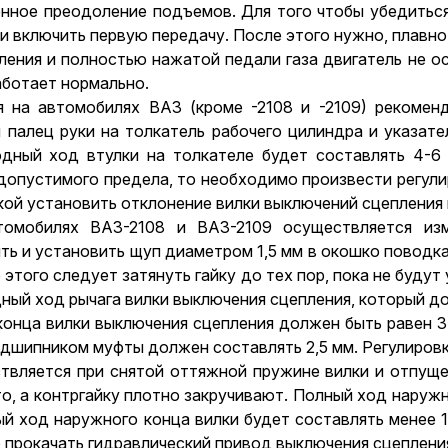
енное преодоление подъемов. Для того чтобы убедитьс
и включить первую передачу. После этого нужно, плавн
ления и полностью нажатой педали газа двигатель не ос
аботает нормально.
я на автомобилях ВАЗ (кроме -2108 и -2109) рекомен
 палец руки на толкатель рабочего цилиндра и указате
дный ход втулки на толкателе будет составлять 4-6 м
допустимого предела, то необходимо произвести регулир
кой установить отклонение вилки выключений сцепления 
томобилях ВАЗ-2108 и ВАЗ-2109 осуществляется из
ть и установить щуп диаметром 1,5 мм в окошко поводка
 этого следует затянуть гайку до тех пор, пока не буду
ный ход рычага вилки выключения сцепления, который до
онца вилки выключения сцепления должен быть равен 3-
дшипником муфты должен составлять 2,5 мм. Регулировк
твляется при снятой оттяжной пружине вилки и отпущен
, а контргайку плотно закручивают. Полный ход наружн
й ход наружного конца вилки будет составлять менее 17
 прокачать гидравлический привод выключения сцеплени