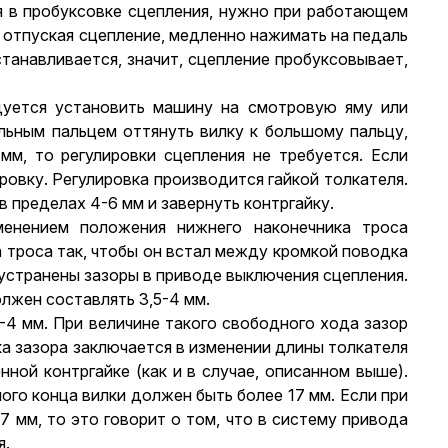
я в пробуксовке сцепления, нужно при работающем
о отпуская сцепление, медленно нажимать на педаль
танавливается, значит, сцепление пробуксовывает,
дуется установить машину на смотровую яму или
льным пальцем оттянуть вилку к большому пальцу,
м, то регулировки сцепления не требуется. Если
овку. Регулировка производится гайкой толкателя.
в пределах 4-6 мм и завернуть контргайку.
менением положения нижнего наконечника троса
 троса так, чтобы он встал между кромкой поводка
т устранены зазоры в приводе выключения сцепления.
лжен составлять 3,5-4 мм.
4 мм. При величине такого свободного хода зазор
а зазора заключается в изменении длины толкателя
ной контргайке (как и в случае, описанном выше).
ого конца вилки должен быть более 17 мм. Если при
 мм, то это говорит о том, что в систему привода
я.