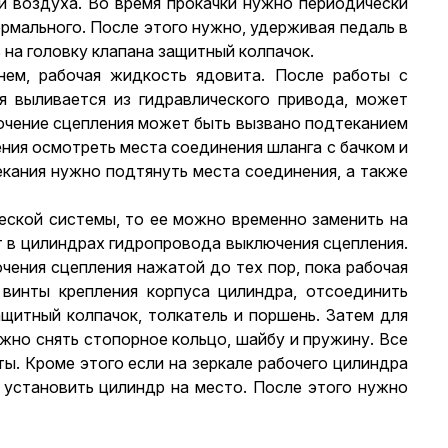
и воздуха. Во время прокачки нужно периодически
ормального. После этого нужно, удерживая педаль в
 на головку клапана защитный колпачок.
нем, рабочая жидкость ядовита. После работы с
 выливается из гидравлического привода, может
лючение сцепления может быть вызвано подтеканием
ния осмотреть места соединения шланга с бачком и
екания нужно подтянуть места соединения, а также
ческой системы, то ее можно временно заменить на
т в цилиндрах гидропровода выключения сцепления.
ения сцепления нажатой до тех пор, пока рабочая
винты крепления корпуса цилиндра, отсоединить
ащитный колпачок, толкатель и поршень. Затем для
жно снять стопорное кольцо, шайбу и пружину. Все
ы. Кроме этого если на зеркале рабочего цилиндра
и установить цилиндр на место. После этого нужно