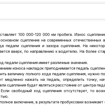
тавляет 100 000-120 000 км пробега. Износ сцепления 
основном сцепление на современных отечественных ав
да педали сцепления и зазора сцепления. На некото
ается вверх, по направлению к водителю. На более ст
д педали сцепления имеет различные значения.
ением износа накладок приподнимается педаль сцеплен
рить величину полного хода педали сцепления, нужно по
ет медленно нажать на педаль, определить точку, на
ли сцепления будет являться расстояние от центра педа
 Если свободный ход сцепления отсутствует, то возн
стью.
полное включение, в результате пробуксовки возникает 