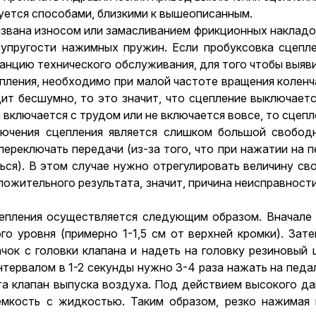
уется способами, близкими к вышеописанным.
звана износом или замасливанием фрикционных накладо
 упругости нажимных пружин. Если пробуксовка сцеп
танцию технического обслуживания, для того чтобы выяв
пления, необходимо при малой частоте вращения колен
ит бесшумно, то это значит, что сцепление выключает
включается с трудом или не включается вовсе, то сцеп
лючения сцепления является слишком большой свобод
ереключать передачи (из-за того, что при нажатии на 
ся). В этом случае нужно отрегулировать величину сво
ожительного результата, значит, причина неисправности
цепления осуществляется следующим образом. Вначале
о уровня (примерно 1-1,5 см от верхней кромки). Зат
чок с головки клапана и надеть на головку резиновый
тервалом в 1-2 секунды нужно 3-4 раза нажать на педа
ота клапан выпуска воздуха. Под действием высокого д
емкость с жидкостью. Таким образом, резко нажимая 