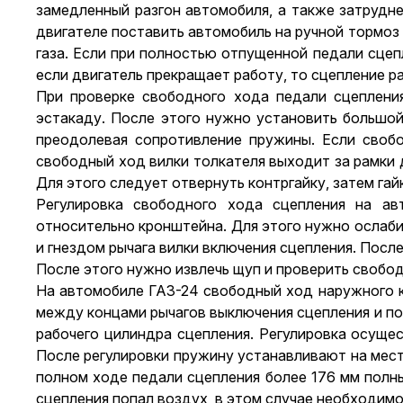
замедленный разгон автомобиля, а также затрудн
двигателе поставить автомобиль на ручной тормоз 
газа. Если при полностью отпущенной педали сцеп
если двигатель прекращает работу, то сцепление р
При проверке свободного хода педали сцеплени
эстакаду. После этого нужно установить большой
преодолевая сопротивление пружины. Если свобо
свободный ход вилки толкателя выходит за рамки 
Для этого следует отвернуть контргайку, затем гай
Регулировка свободного хода сцепления на ав
относительно кронштейна. Для этого нужно ослаби
и гнездом рычага вилки включения сцепления. После
После этого нужно извлечь щуп и проверить свобод
На автомобиле ГАЗ-24 свободный ход наружного к
между концами рычагов выключения сцепления и по
рабочего цилиндра сцепления. Регулировка осущес
После регулировки пружину устанавливают на место
полном ходе педали сцепления более 176 мм полны
сцепления попал воздух, в этом случае необходимо