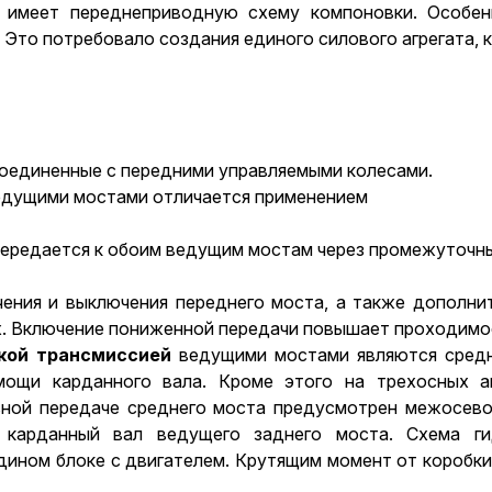
имеет переднеприводную схему компоновки. Особен
Это потребовало создания единого силового агрегата, к
соединенные с передними управляемыми колесами.
едущими мостами отличается применением
 передается к обоим ведущим мостам через промежуточн
ения и выключения переднего моста, а также дополни
ах. Включение пониженной передачи повышает проходимо
кой трансмиссией
ведущими мостами являются средн
мощи карданного вала. Кроме этого на трехосных а
авной передаче среднего моста предусмотрен межосев
 карданный вал ведущего заднего моста. Схема ги
едином блоке с
двигателем
. Крутящим момент от коробк