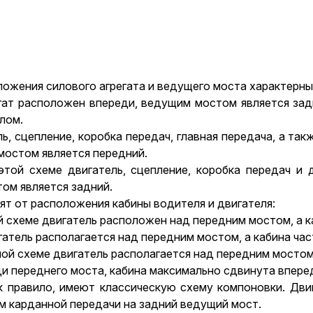
ложения силового агрегата и ведущего моста характерн
регат расположен впереди, ведущим мостом является за
лом.
ль, сцепление, коробка передач, главная передача, а т
мостом является передний.
этой схеме двигатель, сцепление, коробка передач и
ом является задний.
т от расположения кабины водителя и двигателя:
 схеме двигатель расположен над передним мостом, а к
гатель располагается над передним мостом, а кабина час
ой схеме двигатель располагается над передним мостом,
ди переднего моста, кабина максимально сдвинута впере
ак правило, имеют классическую схему компоновки. Дви
м карданной передачи на задний ведущий мост.