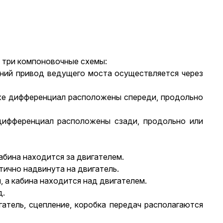
ы три компоновочные схемы:
дний привод ведущего моста осуществляется через
акже дифференциал расположены спереди, продольно
 дифференциал расположены сзади, продольно или
абина находится за двигателем.
тично надвинута на двигатель.
 а кабина находится над двигателем.
д.
гатель, сцепление, коробка передач располагаются