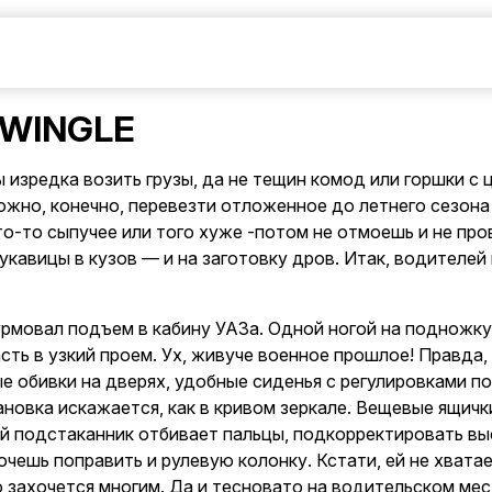
 WINGLE
изредка возить грузы, да не тещин комод или горшки с 
Можно, конечно, перевезти отложенное до летнего сезона 
что-то сыпучее или того хуже -потом не отмоешь и не пр
укавицы в кузов — и на заготовку дров. Итак, водителей
турмовал подъем в кабину УАЗа. Одной ногой на подножк
сть в узкий проем. Ух, живуче военное прошлое! Правда,
е обивки на дверях, удобные сиденья с регулировками п
овка искажается, как в кривом зеркале. Вещевые ящички
й подстаканник отбивает пальцы, подкорректировать вы
хочешь поправить и рулевую колонку. Кстати, ей не хват
захочется многим. Да и тесновато на водительском месте