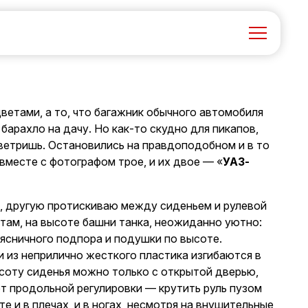
цветами, а то, что багажник обычного автомобиля
барахло на дачу. Но как-то скудно для пикапов,
оветришь. Остановились на правдоподобном и в то
 вместе с фотографом трое, и их двое — «
УАЗ-
у, другую протискиваю между сиденьем и рулевой
 там, на высоте башни танка, неожиданно уютно:
оясничного подпора и подушки по высоте.
 из неприлично жесткого пластика изгибаются в
соту сиденья можно только с открытой дверью,
ает продольной регулировки — крутить руль пузом
 и в плечах, и в ногах, несмотря на внушительные