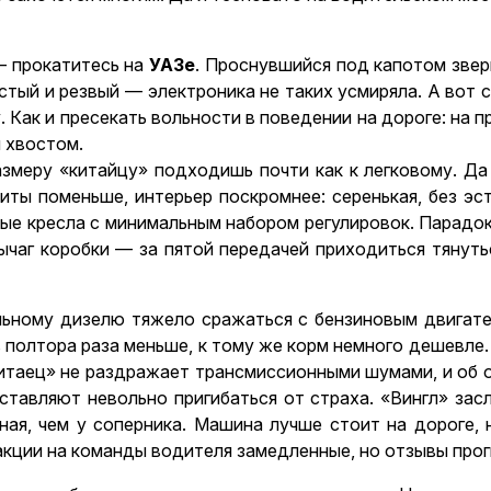
— прокатитесь на
УАЗе
. Проснувшийся под капотом зверь
тый и резвый — электроника не таких усмиряла. А вот с
Как и пресекать вольности в поведении на дороге: на п
л хвостом.
змеру «китайцу» подходишь почти как к легковому. Да 
ты поменьше, интерьер поскромнее: серенькая, без эс
е кресла с минимальным набором регулировок. Парадокс
ычаг коробки — за пятой передачей приходиться тянуть
льному дизелю тяжело сражаться с бензиновым двигате
 полтора раза меньше, к тому же корм немного дешевле. 
Китаец» не раздражает трансмиссионными шумами, и об 
аставляют невольно пригибаться от страха. «Вингл» за
ная, чем у соперника. Машина лучше стоит на дороге,
акции на команды водителя замедленные, но отзывы про