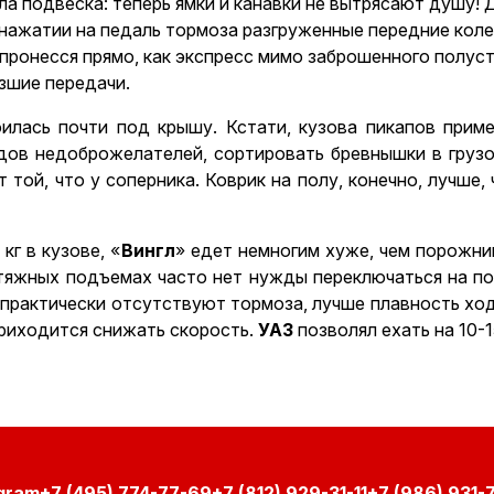
ла подвеска: теперь ямки и канавки не вытрясают душу! Д
 нажатии на педаль тормоза разгруженные передние коле
 пронесся прямо, как экспресс мимо заброшенного полус
зшие передачи.
илась почти под крышу. Кстати, кузова пикапов прим
дов недоброжелателей, сортировать бревнышки в грузо
той, что у соперника. Коврик на полу, конечно, лучше, 
кг в кузове, «
Вингл
» едет немногим хуже, чем порожни
атяжных подъемах часто нет нужды переключаться на п
, практически отсутствуют тормоза, лучше плавность ход
приходится снижать скорость.
УАЗ
позволял ехать на 10-1
+7 (495) 774-77-69
+7 (812) 929-31-11
+7 (986) 931-7