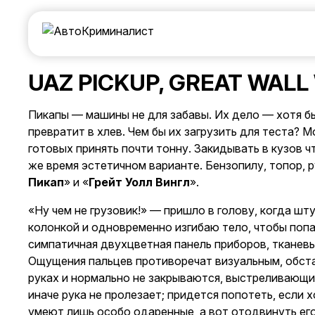
UAZ PICKUP, GREAT WALL
Пикапы — машины не для забавы. Их дело — хотя бы 
превратит в хлев. Чем бы их загрузить для теста? 
готовых принять почти тонну. Закидывать в кузов 
же время эстетичном варианте. Бензопилу, топор, р
Пикап
» и «
Грейт Уолл Вингл
».
«Ну чем не грузовик!» — пришло в голову, когда ш
колонкой и одновременно изгибаю тело, чтобы попа
симпатичная двухцветная панель приборов, тканевы
Ощущения пальцев противоречат визуальным, обстан
руках и нормально не закрываются, выстреливающи
иначе рука не пролезает; придется попотеть, если 
умеют лишь особо одаренные, а вот отодвинуть его 