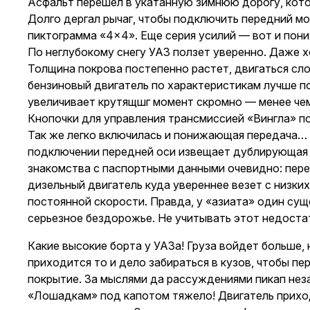
Асфальт перешел в укатанную зимнюю дорогу, кото
Долго дергал рычаг, чтобы подключить передний мос
пиктограмма «4×4». Еще серия усилий — вот и пони
По неглубокому снегу УАЗ ползет уверенно. Даже х
Толщина покрова постепенно растет, двигаться сло
бензиновый двигатель по характеристикам лучше по
увеличивает крутящшг момент скромно — менее чем
Кнопочки для управления трансмиссией «Вингла» пос
Так же легко включилась и понижающая передача… 
подключении передней оси извещает дублирующая л
знакомства с паспортными данными очевидно: пере
дизельный двигатель куда увереннее везет с низких
постоянной скорости. Правда, у «азиата» один с
серьезное бездорожье. Не учитывать этот недостато
Какие высокие борта у УАЗа! Груза войдет больше, 
приходится то и дело забираться в кузов, чтобы п
покрытие. За мыслями да рассуждениями пикап неза
«Лошадкам» под капотом тяжело! Двигатель приход