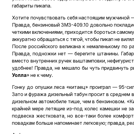
габариты пикапа.
Хотите почувствовать себя настоящим мужчиной 
Правда, бензиновый ЗМЗ-409.10 довольно покладис
четкими включениями, приходится бороться самому. 
аккуратно обращаться с тягой, чтобы пикап не виля
После российского великана к немаленькому по ра
Правда, подножки нет — берегите штанины. Габари
вместо внутренних ручек выштамповки, нефигуристы
удобнее! Правда, не мешало бы чуть придвинуть р
Уолла
» не к чему.
Гонку до опушки леса «китаец» проиграл — 95-си
Зато и фуража дизельный табун просит в среднем в
дизельном автомобиле тише, чем в бензиновом. «
крайней мере летящие из-под колес камешки не з
подвеска жестковата, но все-таки более комфорт
повадкам больше напоминает легковую; правда, ре