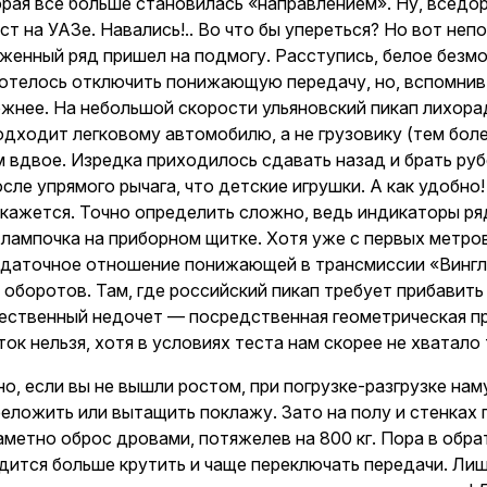
рая все больше становилась «направлением». Ну, вседор
т на УАЗе. Навались!.. Во что бы упереться? Но вот неп
женный ряд пришел на подмогу. Расступись, белое безмо
отелось отключить понижающую передачу, но, вспомнив, ч
жнее. На небольшой скорости ульяновский пикап лихорад
дходит легковому автомобилю, а не грузовику (тем бол
 вдвое. Изредка приходилось сдавать назад и брать ру
ле упрямого рычага, что детские игрушки. А как удобно
кажется. Точно определить сложно, ведь индикаторы ряд
ампочка на приборном щитке. Хотя уже с первых метров
даточное отношение понижающей в трансмиссии «Bингла
 оборотов. Там, где российский пикап требует прибавить 
ущественный недочет — посредственная геометрическая 
к нельзя, хотя в условиях теста нам скорее не хватало 
но, если вы не вышли ростом, при погрузке-разгрузке на
ереложить или вытащить поклажу. Зато на полу и стенках
метно оброс дровами, потяжелев на 800 кг. Пора в обра
ится больше крутить и чаще переключать передачи. Ли