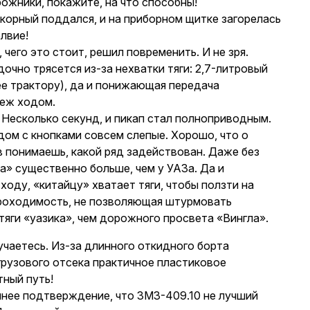
ожники, покажите, на что способны!
окорный поддался, и на приборном щитке загорелась
лвие!
его это стоит, решил повременить. И не зря.
очно трясется из-за нехватки тяги: 2,7-литровый
ее трактору), да и понижающая передача
беж ходом.
! Несколько секунд, и пикап стал полноприводным.
ом с кнопками совсем слепые. Хорошо, что о
 понимаешь, какой ряд задействован. Даже без
» существенно больше, чем у УАЗа. Да и
ходу, «китайцу» хватает тяги, чтобы ползти на
проходимость, не позволяющая штурмовать
тяги «уазика», чем дорожного просвета «Вингла».
мучаетесь. Из-за длинного откидного борта
 грузового отсека практичное пластиковое
тный путь!
шнее подтверждение, что ЗМЗ-409.10 не лучший