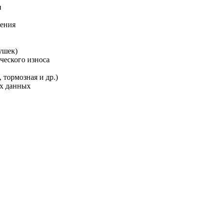
и
ления
ушек)
ческого износа
 тормозная и др.)
ых данных