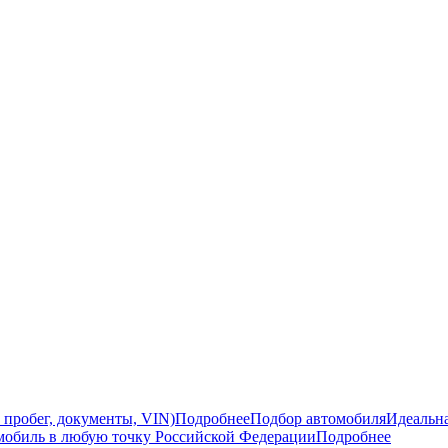
 пробег, документы, VIN)
Подробнее
Подбор автомобиля
Идеальна
мобиль в любую точку Российской Федерации
Подробнее