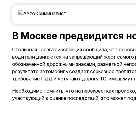
В Москве предвидится н
Столичная Госавтоинспекция сообщила, что основн
водители двигаются на запрещающий жест самого р
обозначенной дорожными знаками, разметкой непос
результате автомобиль создает серьезное препятст
требование ПДД и уступают дорогу ТС, имещемут п
Необходимо помнить, что на перекрестках происход
участвующий в оценке последствий, это может по