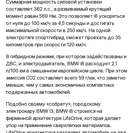
Суммарная мощность силовой установки
составляет 362 л.с., а развиваемый крутящий
момент равен 569 Нм. Это позволяет i8 ускоряться
от нуля до 100 км/ч за 4,5 секунды и достигать
максимальной скорости в 250 км/ч. На одной
электротяге спортгибрид сможет проехать до 35
километров при скорости 120 км/ч.
В гибридном режиме, при котором задействованы и
ДВС, и электродвигатель, BMW i8 расходует 2,1
л/100 км в смешанном европейском цикле. При этом
эмиссия СО2 составляет всего 59 г/км, что заметно
меньше, чем у самых экономичных
компактных
подержанных автомобилей
.
Подобно своему «собрату», городскому
электрокару BMW i3, BMW i8 строился на
фирменной архитектуре LifeDrive, которая делает
упор на применение сверхлегких материалов.
LifeDrive архитектура разделяет автомобиль на два