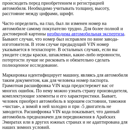
происходить перед приобретением и регистрацией
автомобиля. Необходимо учитывать толщину, высоту,
расстояние между цифрами, шрифт.
Часто определить, на глаз, был ли изменен номер на
автомобиле самому покупателю трудно. Для более полной и
достоверной картины
необходима автомобильная экспертиза
.
Бывают случаи, что номер был исправлен по вине завода-
изготовителя. В этом случае предыдущий VIN номер
указывается в техпаспорте. В остальных случаях, если вы
увидите следы краски, шпаклевки, какие-либо неровности,
потертости лучше не рисковать и обязательно сделать
полноценное исследование.
Маркировка идентифицирует машину, являясь для автомобиля
таким документом, как для человека номер паспорта.
Грамотная расшифровка VIN кода предостережет вас от
многих ошибок. По нему можно узнать страну производителя,
комплектующие элементы и его характеристики. Бывает,
человек приобрел автомобиль в хорошем состоянии, таможня
«чистая», а зимой в ней холодно и при -5 двигатель не
заводится. Расшифровка VIN кода показывает, что данный
автомобиль предназначен для передвижения в Арабских
Эмиратах или в других южных странах и не адаптирована для
наших зимних условий.