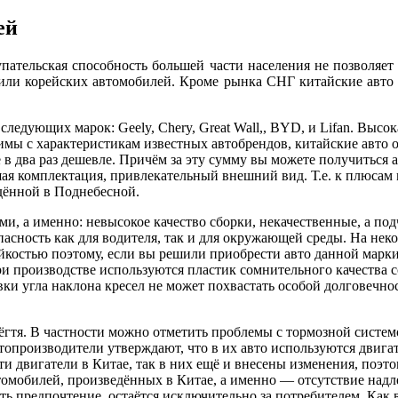
ей
купательская способность большей части населения не позволяе
х или корейских автомобилей. Кроме рынка СНГ китайские авто
дующих марок: Geely, Chery, Great Wall,, BYD, и Lifan. Высок
вимы с характеристикам известных автобрендов, китайские авто
в два раз дешевле. Причём за эту сумму вы можете получиться 
ая комплектация, привлекательный внешний вид. Т.е. к плюсам 
дённой в Поднебесной.
и, а именно: невысокое качество сборки, некачественные, а под
асность как для водителя, так и для окружающей среды. На нек
ойкостью поэтому, если вы решили приобрести авто данной марк
ри производстве используются пластик сомнительного качества
и угла наклона кресел не может похвастать особой долговечнос
и дёгтя. В частности можно отметить проблемы с тормозной сист
опроизводители утверждают, что в их авто используются двигат
ти двигатели в Китае, так в них ещё и внесены изменения, поэт
томобилей, произведённых в Китае, а именно — отсутствие надл
ь предпочтение, остаётся исключительно за потребителем. Как в