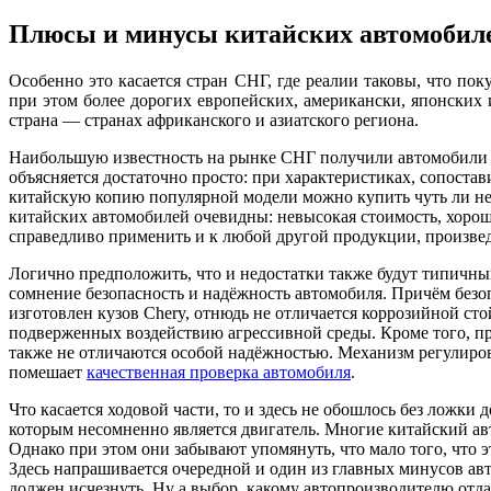
Плюсы и минусы китайских автомобил
Особенно это касается стран СНГ, где реалии таковы, что по
при этом более дорогих европейских, американски, японски
страна — странах африканского и азиатского региона.
Наибольшую известность на рынке СНГ получили автомобили сле
объясняется достаточно просто: при характеристиках, сопоста
китайскую копию популярной модели можно купить чуть ли не 
китайских автомобилей очевидны: невысокая стоимость, хорош
справедливо применить и к любой другой продукции, произве
Логично предположить, что и недостатки также будут типичным
сомнение безопасность и надёжность автомобиля. Причём безоп
изготовлен кузов Chery, отнюдь не отличается коррозийной ст
подверженных воздействию агрессивной среды. Кроме того, п
также не отличаются особой надёжностью. Механизм регулировк
помешает
качественная проверка автомобиля
.
Что касается ходовой части, то и здесь не обошлось без ложк
которым несомненно является двигатель. Многие китайский авт
Однако при этом они забывают упомянуть, что мало того, что э
Здесь напрашивается очередной и один из главных минусов ав
должен исчезнуть. Ну а выбор, какому автопроизводителю отдат