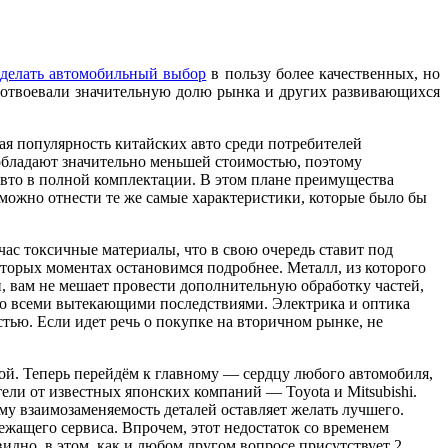
т
делать автомобильный выбор
в пользу более качественных, но
 отвоевали значительную долю рынка и других развивающихся
ая популярность китайских авто среди потребителей
 обладают значительно меньшей стоимостью, поэтому
авто в полной комплектации. В этом плане преимущества
можно отнести те же самые характеристики, которые было бы
час токсичные материалы, что в свою очередь ставит под
оторых моментах остановимся подробнее. Металл, из которого
и, вам не мешает провести дополнительную обработку частей,
 со всеми вытекающими последствиями. Электрика и оптика
тью. Если идет речь о покупке на вторичном рынке, не
емой. Теперь перейдём к главному — сердцу любого автомобиля,
ели от известных японских компаний — Toyota и Mitsubishi.
ому взаимозаменяемость деталей оставляет желать лучшего.
ежащего сервиса. Впрочем, этот недостаток со временем
идно, в этом, как и любом другом вопросе присутствует 2