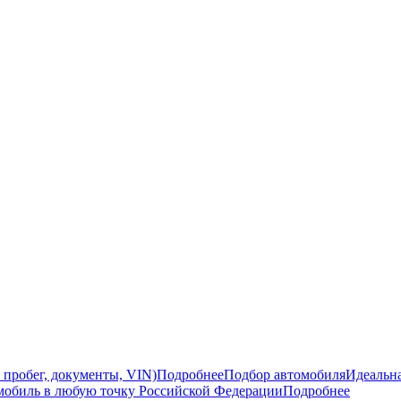
 пробег, документы, VIN)
Подробнее
Подбор автомобиля
Идеальна
мобиль в любую точку Российской Федерации
Подробнее