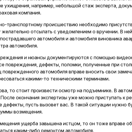
е ухищрения, например, небольшой стаж эксперта, докум
раховая компания.
но-транспортному происшествию необходимо присутствие
 желательно отсылать с уведомлением о вручении. В ней
пострадавшего автомобиля и автомобиля виновника авар
отра автомобиля.
вреждения и нюансы документируются с помощью видеок
се повреждения, дефекты, поломки, полученные при стол
 поврежденного автомобиля вправе вносить свои замеча
ресоваться какими-то техническими терминами.
ова, то стоит произвести осмотр на подъемнике. В авто
 После окончания экспертизы уже можно приступать к р
е дефекты, пусть вызовет вас. В такой ситуации нужно 
суммы возмещения.
змещения ущерба завышена истцом, то он тоже вправе об
аться каким-либо ремонтом автомобиля.