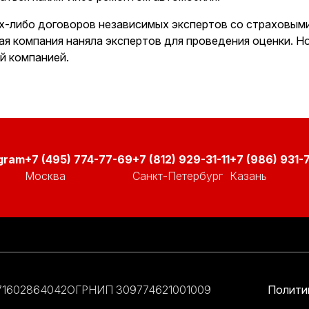
их-либо договоров независимых экспертов со страховым
я компания наняла экспертов для проведения оценки. Но
й компанией.
+7 (495) 774-77-69
+7 (812) 929-31-11
+7 (986) 931-7
Москва
Санкт-Петербург
Казань
71602864042
ОГРНИП 309774621001009
Полити