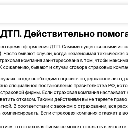
 ДТП. Действительно помог
 во время оформления ДТП. Самыми существенными из ни
 Часто бывают случаи, когда независимая техническая э
страховая компания заинтересована в том, чтобы максим
 К сожалению, бывают и случаи сговора страховых компа
случаях, когда необходимо оценить подержанное авто, 
издано специальное постановление правительства РФ, ко
 страховой фирмы. Если страховая компания настаивает
етить отказом. Такими действиями вы не теряете право
ной. В соответствии с законом о страховании, все рас
компенсировать. Если страховая компания откажет в во
ртизу, то страховая фирма не может отказать в выплате