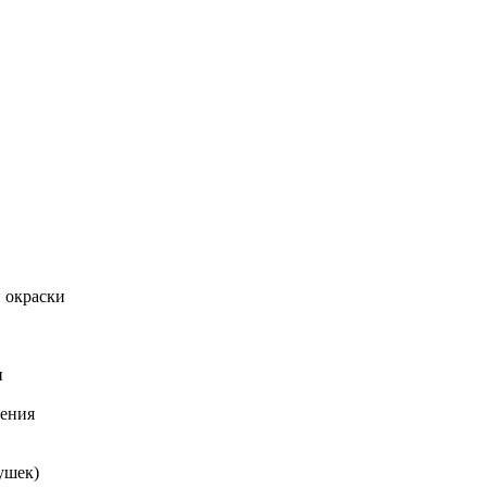
й окраски
и
ления
ушек)