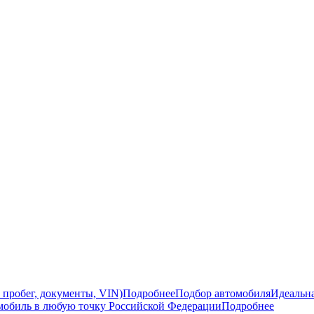
 пробег, документы, VIN)
Подробнее
Подбор автомобиля
Идеальна
мобиль в любую точку Российской Федерации
Подробнее