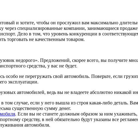
товый и хотите, чтобы он прослужил вам максимально длитель
у через специализированные компании, занимающиеся продажей
нспорт. Дело в том, что уровень конкуренции в соответствующе
ть торговать не качественным товаром.
рузовик недорого». Предложений, скорее всего, вы получите множ
спортного средства, у вас не будет.
сь особо не перегружать свой автомобиль. Поверьте, если грузоп
 его эксплуатации.
грузовых автомобилей, ведь вы не владеете абсолютно никакой и
в том случае, если у него вышла из строя какая-либо деталь. Ва
есьма существенную сумму денег.
омобиля
. Если вы не станете должным образом за ним ухаживать
спортному средству, в ней обязательно будут указаны все реглам
служивания автомобиля.