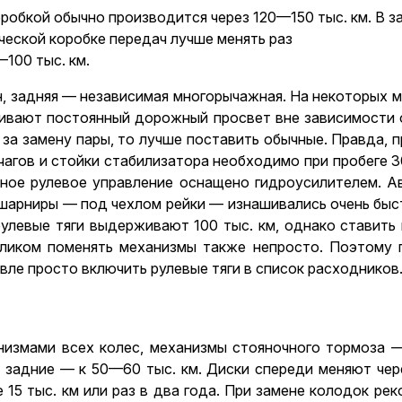
робкой обычно производится через 120—150 тыс. км. В 
ческой коробке передач лучше менять раз
—100 тыс. км.
, задняя — независимая многорычажная. На некоторых 
ивают постоянный дорожный просвет вне зависимости о
. за замену пары, то лучше поставить обычные. Правда,
чагов и стойки стабилизатора необходимо при пробеге 
ечное рулевое управление оснащено гидроусилителем. 
шарниры — под чехлом рейки — изнашивались очень быстр
улевые тяги выдерживают 100 тыс. км, однако ставить
еликом поменять механизмы также непросто. Поэтому п
ле просто включить рулевые тяги в список расходников
змами всех колес, механизмы стояночного тормоза —
 задние — к 50—60 тыс. км. Диски спереди меняют чере
5 тыс. км или раз в два года. При замене колодок рек