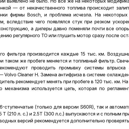
ии выявлено не было. Но все же на некоторых модифик
онкой — от некачественного топлива происходит залип
онки фирмы Bosch, и проблема исчезла. На некоторых
м, вследствие чего появлялся стук при резком ускор
конструкцию, а дилеры давно поменяли почти все опоры
ению регулярного ТО или глушить мотор сразу после ост
го фильтра производится каждые 15 тыс. км. Воздушны
при таком же пробеге меняется и топливный фильтр. Св
екомендуют проводить промывку системы впрыска а
olvo Cleaner Н. Замена антифриза в системе охлаждения
ль рекомендует менять при пробеге в 120 тыс. км. На двиг
ого механизма используется цепь, которая по регламе
 6-ступенчатые (только для версии S60R), так и автома
Т (210 л. с.) и 2.5Т (300 л.с.) выпускаются и с полным
водных версий рекомендуется дополнительно проверять к