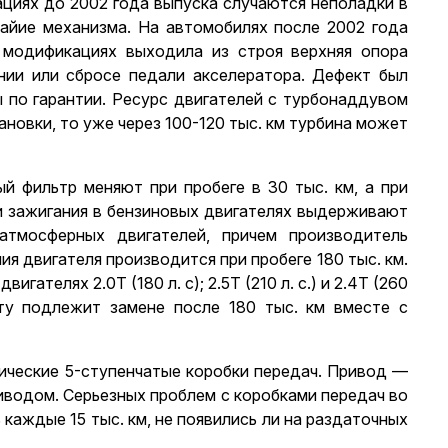
ациях до 2002 года выпуска случаются неполадки в
айие механизма. На автомобилях после 2002 года
 модификациях выходила из строя верхняя опора
ении или сбросе педали акселератора. Дефект был
 по гарантии. Ресурс двигателей с турбонаддувом
ановки, то уже через 100-120 тыс. км турбина может
й фильтр меняют при пробеге в 30 тыс. км, а при
ечи зажигания в бензиновых двигателях выдерживают
тмосферных двигателей, причем производитель
 двигателя производится при пробеге 180 тыс. км.
ателях 2.0Т (180 л. с); 2.5Т (210 л. с.) и 2.4Т (260
нту подлежит замене после 180 тыс. км вместе с
тические 5-ступенчатые коробки передач. Привод —
 приводом. Серьезных проблем с коробками передач во
аждые 15 тыс. км, не появились ли на раздаточных