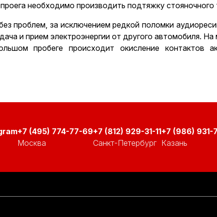
м проега необходимо производить подтяжку стояночного
без проблем, за исключением редкой поломки аудиореси
дача и прием электроэнергии от другого автомобиля. Н
ольшом пробеге происходит окисление контактов а
+7 (495) 774-77-69
+7 (812) 929-31-11
+7 (986) 931-7
Москва
Санкт-Петербург
Казань