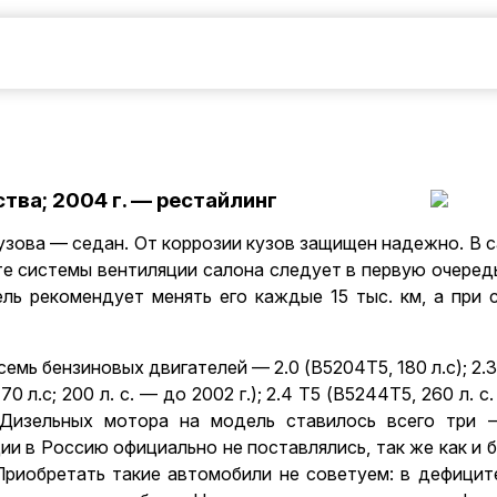
ва; 2004 г. — рестайлинг
узова — седан. От коррозии кузов защищен надежно. В 
те системы вентиляции салона следует в первую очеред
ль рекомендует менять его каждые 15 тыс. км, а при 
ь бензиновых двигателей — 2.0 (В5204Т5, 180 л.с); 2.3 (
0 л.с; 200 л. с. — до 2002 г.); 2.4 Т5 (В5244Т5, 260 л. с. 
. Дизельных мотора на модель ставилось всего три —
ции в Россию официально не поставлялись, так же как 
Приобретать такие автомобили не советуем: в дефиците