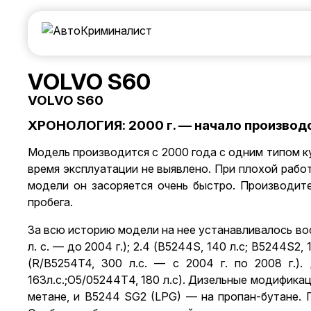
VOLVO S60
VOLVO S60
ХРОНОЛОГИЯ: 2000 г. — начало производст
Модель производится с 2000 года с одним типом к
время эксплуатации не выявлено. При плохой рабо
модели он засоряется очень быстро. Производите
пробега.
За всю историю модели на нее устанавливалось восем
л. с. — до 2004 г.); 2.4 (B5244S, 140 л.с; B5244S2, 17
(R/B5254T4, 300 л.с. — с 2004 г. по 2008 г.)
163л.с.;О5/05244Т4, 180 л.с). Дизельные модифика
метане, и В5244 SG2 (LPG) — на пропан-бутане. 