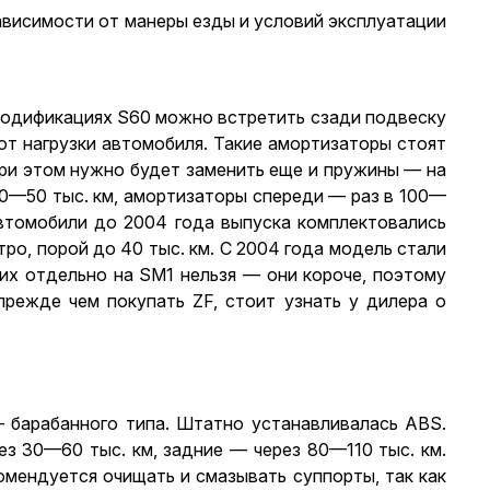
зависимости от манеры езды и условий эксплуатации
модификациях S60 можно встретить сзади подвеску
т нагрузки автомобиля. Такие амортизаторы стоят
 при этом нужно будет заменить еще и пружины — на
30—50 тыс. км, амортизаторы спереди — раз в 100—
Автомобили до 2004 года выпуска комплектовались
о, порой до 40 тыс. км. С 2004 года модель стали
 их отдельно на SM1 нельзя — они короче, поэтому
режде чем покупать ZF, стоит узнать у дилера о
.
 барабанного типа. Штатно устанавливалась ABS.
з 30—60 тыс. км, задние — через 80—110 тыс. км.
омендуется очищать и смазывать суппорты, так как