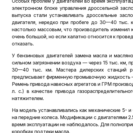
Особых проблем у двигателей во время эксплуатац
электронном блоке управления дроссельной засл
выпуска стали устанавливать дроссельные засл
двигателя, нередко при пробеге до 30—40 тыс. к
настолько массовым, что производитель изменил 
очень большой, но если халатно относится к провед
отказать.
У бензиновых двигателей замена масла и масляно
сильном загрязнении воздуха — через 15 тыс. км, 
30—40 тыс. км. Мастера дилерских станций р
предписывает фирменную промывочную жидкость — V
Ремень привода навесных агрегатов и ГРМ производите
л. с.) в качестве привода газораспределительн
натяжителем.
На модель устанавливались как механические 5- и
на передние колеса. Модификации с двигателями 2.5 
время эксплуатации не наблюдалось. Для полнопри
коробках подтеки масла.