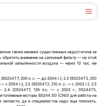
салоне также никаких существенных недостатков за
ь обратить внимание на салонный фильтр — на этой
сильной запыленности воздуха — через 10 тыс. км
В5234Т7, 200 л. с. — до 2004 г.); 2.3 (В5234ТЗ, 250
— с 2004 г.); 2.5 (В5254Т2, 210 л. с. — с 2002 г.); 2.5
 2.4 (D5244T7, 126 л.с. — с 2002 г.; D5244T5,
и битопливные моторы В5244 SG (CNG) для работы на
 запчасти, да и специалистов надо еще поискать.