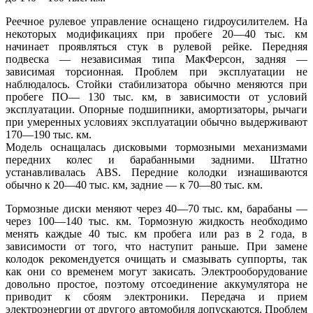
Реечное рулевое управление оснащено гидроусилителем. На
некоторых модификациях при пробеге 20—40 тыс. км
начинает проявляться стук в рулевой рейке. Передняя
подвеска — независимая типа МакФерсон, задняя —
зависимая торсионная. Проблем при эксплуатации не
наблюдалось. Стойки стабилизатора обычно меняются при
пробеге ПО— 130 тыс. км, в зависимости от условий
эксплуатации. Опорные подшипники, амортизаторы, рычаги
при умеренных условиях эксплуатации обычно выдерживают
170—190 тыс. км.
Модель оснащалась дисковыми тормозными механизмами
передних колес и барабанными задними. Штатно
устанавливалась ABS. Передние колодки изнашиваются
обычно к 20—40 тыс. км, задние — к 70—80 тыс. км.
Тормозные диски меняют через 40—70 тыс. км, барабаны —
через 100—140 тыс. км. Тормозную жидкость необходимо
менять каждые 40 тыс. км пробега или раз в 2 года, в
зависимости от того, что наступит раньше. При замене
колодок рекомендуется очищать и смазывать суппорты, так
как они со временем могут закисать. Электрооборудование
довольно простое, поэтому отсоединение аккумулятора не
приводит к сбоям электроники. Передача и прием
электроэнергии от другого автомобиля допускаются. Проблем