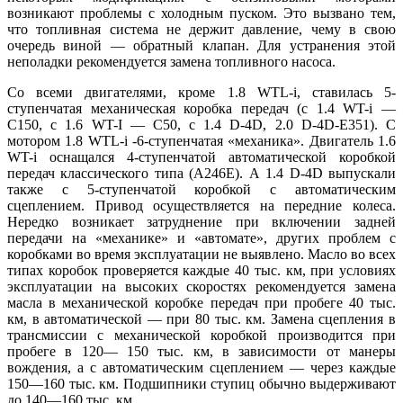
возникают проблемы с холодным пуском. Это вызвано тем,
что топливная система не держит давление, чему в свою
очередь виной — обратный клапан. Для устранения этой
неполадки рекомендуется замена топливного насоса.
Со всеми двигателями, кроме 1.8 WTL-i, ставилась 5-
ступенчатая механическая коробка передач (с 1.4 WT-i —
С150, с 1.6 WT-I — С50, с 1.4 D-4D, 2.0 D-4D-E351). С
мотором 1.8 WTL-i -6-ступенчатая «механика». Двигатель 1.6
WT-i оснащался 4-ступенчатой автоматической коробкой
передач классического типа (А246Е). А 1.4 D-4D выпускали
также с 5-ступенчатой коробкой с автоматическим
сцеплением. Привод осуществляется на передние колеса.
Нередко возникает затруднение при включении задней
передачи на «механике» и «автомате», других проблем с
коробками во время эксплуатации не выявлено. Масло во всех
типах коробок проверяется каждые 40 тыс. км, при условиях
эксплуатации на высоких скоростях рекомендуется замена
масла в механической коробке передач при пробеге 40 тыс.
км, в автоматической — при 80 тыс. км. Замена сцепления в
трансмиссии с механической коробкой производится при
пробеге в 120— 150 тыс. км, в зависимости от манеры
вождения, а с автоматическим сцеплением — через каждые
150—160 тыс. км. Подшипники ступиц обычно выдерживают
до 140—160 тыс. км.