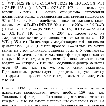
1.4 WT-i (4ZZ-FE, 97 л.с); 1.6 WT-i (3ZZ-FE, ПО л.с); 1-8 WT-i
(1ZZ-FE, 135 л.с); 1.8 WTL-i (2ZZ-GE, 192 л.с. — только для
версии T-Sport). В Россию официально автомобили
поставлялись только с бензиновыми двигателями мощностью
97 и 110 л. с. На европейском рынке предлагались также
дизельные: 1.4 D-4D (1ND-TV, 90 л. с. — с 2004 г.); 2.0 D-4D
(1CD-FTV, 90 л. с. — до 2004 г.; 1CD-FTV, ПО л.с. — до 2004
г.; 1CD-FTV, 116 л.с. — с 2004 г.). Кроме того, на
американские версии устанавливался только двигатель 1.8
WT-i (135 л. е.). На некоторых модификациях с бензиновыми
двигателями 1,4 и 1,6 л при пробеге 50—70 тыс. км может
выйти из строя цилиндропоршневая группа. У бензиновых
двигателей замена масла и масляного фильтра производится
каждые 10 тыс. км, а в условиях большой загрязненности
воздуха — каждые 5 тыс. км. Воздушный фильтр меняется
через 40 тыс. км, так же, как и свечи зажигания.
Производитель рекомендует проводить первую замену
антифриза при пробеге 160 тыс. км, а затем через каждые 80
тыс. км.
Привод ГРМ у всех моторов цепной, замена цепи и
натяжителя производится после пробега 150 тыс. км.
Топливный фильтр на бензиновых двигателях меняется
каждые 80 тыс. км вместе с топливным фильтром в баке. На
некоторых модификациях с бензиновыми моторами