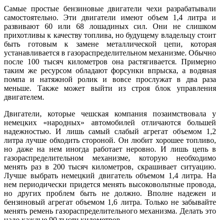
Самые простые бензиновые двигатели чехи разрабатывали
самостоятельно. Эти двигатели имеют объем 1,4 литра и
развивают 60 или 68 лошадиных сил. Они не слишком
прихотливы к качеству топлива, но будущему владельцу стоит
быть готовым к замене металлической цепи, которая
устанавливается в газораспределительном механизме. Обычно
после 100 тысяч километров она растягивается. Примерно
таким же ресурсом обладают форсунки впрыска, а водяная
помпа и натяжной ролик и вовсе прослужат в два раза
меньше. Также может выйти из строя блок управления
двигателем.
Двигатели, которые чешская компания позаимствовала у
немецких «народных» автомобилей отличаются большей
надежностью. И лишь самый слабый агрегат объемом 1,2
литра лучше обходить стороной. Он любит хорошее топливо,
но даже на нем иногда работает неровно. И лишь цепь в
газораспределительном механизме, которую необходимо
менять раз в 200 тысяч километров, скрашивает ситуацию.
Лучше выбрать немецкий двигатель объемом 1,4 литра. На
нем периодически придется менять высоковольтные провода,
но других проблем быть не должно. Вполне надежен и
бензиновый агрегат объемом 1,6 литра. Только не забывайте
менять ремень газораспределительного механизма. Делать это
надо каждые 90 тысяч километров.