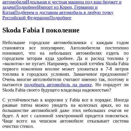
автомобиля
Идеальная и честная машина под ваш бюджет и
задачи
Подробнее
Импорт из Кореи, Германии и
Китая
Подберем и доставим автомобиль в любую точку
Российской Федерации
Подробнее
Skoda Fabia I поколение
Небольшие городские автомобильчики с каждым годом
становятся все популярнее. Автолюбители постепенно
понимают, что на небольших автомобилях ездить по
городским заторам куда удобнее. Да и расход топлива у
«малюток» не пугает. Например, чешский хэтчбек Skoda Fabia
первого поколения вполне может уложиться в 7-8 литров
топлива в городских условиях. Заманчивое предложение?
Очень многие автолюбители считают именно так, поэтому и
пытаются
подобрать автомобиль на рынке
. Но порадует ли
Skoda Fabia своего будущего владельца надежностью?
С устойчивостью к коррозии у Fabia все в порядке. Иногда
ржавые пятна можно увидеть на колесных арках, но на
большинстве автомобилей даже этих небольших очагов не
будет. А вот с салонной электроникой придется повозиться.
Чаще всего на чешском автомобиле отказывает система
очистки стекол.