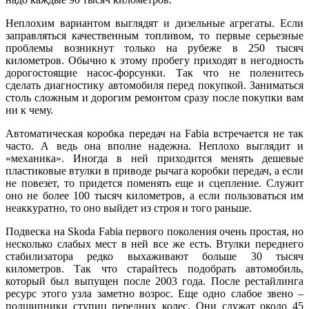
Неплохим вариантом выглядят и дизельные агрегаты. Если
заправляться качественным топливом, то первые серьезные
проблемы возникнут только на рубеже в 250 тысяч
километров. Обычно к этому пробегу приходят в негодность
дорогостоящие насос-форсунки. Так что не поленитесь
сделать диагностику автомобиля перед покупкой. Заниматься
столь сложным и дорогим ремонтом сразу после покупки вам
ни к чему.
Автоматическая коробка передач на Fabia встречается не так
часто. А ведь она вполне надежна. Неплохо выглядит и
«механика». Иногда в ней приходится менять дешевые
пластиковые втулки в приводе рычага коробки передач, а если
не повезет, то придется поменять еще и сцепление. Служит
оно не более 100 тысяч километров, а если пользоваться им
неаккуратно, то оно выйдет из строя и того раньше.
Подвеска на Skoda Fabia первого поколения очень простая, но
несколько слабых мест в ней все же есть. Втулки переднего
стабилизатора редко выхаживают больше 30 тысяч
километров. Так что старайтесь подобрать автомобиль,
который был выпущен после 2003 года. После рестайлинга
ресурс этого узла заметно возрос. Еще одно слабое звено –
подшипники ступиц передних колес. Они служат около 45