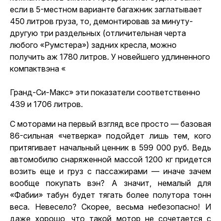
если в 5-местном варианте багажник заглатывает
450 литров груза, то, демонтировав за минуту-
другую три раздельных (отличительная черта
любого «Румстера») задних кресла, можно
получить аж 1780 литров. У новейшего удлиненного
компактвэна «
Гранд-Си-Макс
» эти показатели соответственно
439 и 1706 литров.
С моторами на первый взгляд все просто — базовая
86-сильная «четверка» подойдет лишь тем, кого
притягивает начальный ценник в 599 000 руб. Ведь
автомобилю снаряженной массой 1200 кг придется
возить еще и груз с пассажирами — иначе зачем
вообще покупать вэн? А значит, немалый для
«Фабии» табун будет тягать более полутора тонн
веса. Невесело? Скорее, весьма небезопасно! И
даже хорошо, что такой мотор не сочетается с