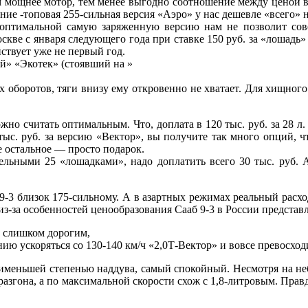
м мощнее мотор, тем менее выгодно соотношение между ценой в
ие -топовая 255-сильная версия «Аэро» у нас дешевле «всего» 
ь оптимальной самую заряженную версию нам не позволит со
ве с января следующего года при ставке 150 руб. за «лошадь» с
ствует уже не первый год.
й» «Экотек» (стоявший на »
их оборотов, тяги внизу ему откровенно не хватает. Для хищног
но считать оптимальным. Что, доплата в 120 тыс. руб. за 28 л.
ыс. руб. за версию «Вектор», вы получите так много опций, ч
е остальное — просто подарок.
льными 25 «лошадками», надо доплатить всего 30 тыс. руб. А
Б 9-3 близок 175-сильному. А в азартных режимах реальный расхо
 из-за особенностей ценообразования Сааб 9-3 в России предста
ит слишком дорогим,
мению ускоряться со 130-140 км/ч «2,0Т-Вектор» и вовсе превос
, с наименьшей степенью наддува, самый спокойный. Несмотря на 
 разгона, а по максимальной скорости схож с 1,8-литровым. Пра