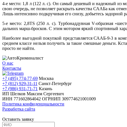
4-е место: 1,8 л (122 л. с). Он самый дешевый и надежный из
свою очередь, не позволяет раскрыть качества СААБа как отмен
Лишь интенсивно подкручивая его снизу, добьетесь задорной р
5-е место: 2,8TS (250 л. с). Турбонаддувная V-образная «ш
дальних марш-бросков. С этим мотором яркий спортивный хара
Наиболее выгодной покупкой представляется СААБ-9-3 в компл
среднем классе нельзя получить за такие смешные деньги. Кст
просто не найти.
О нас
Контакты
+7 (495) 774-77-69
Москва
+7 (812) 929-31-11
Санкт-Петербург
+7 (986) 931-71-71
Казань
ИП Шелков Максим Сергеевич
ИНН 771602864042
ОГРНИП 309774621001009
Политика конфиденциальности
Разработка сайта
Оставить заявку