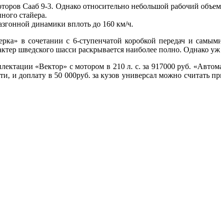
 моторов Сааб 9-3. Однако относительно небольшой рабочий объ
ного стайера.
азгонной динамики вплоть до 160 км/ч.
естерка» в сочетании с 6-ступенчатой коробкой передач и сам
ктер шведского шасси раскрывается наиболее полно. Однако уж 
ектации «Вектор» с мотором в 210 л. с. за 917000 руб. «Автом
ати, и доплату в 50 000руб. за кузов универсал можно считать 