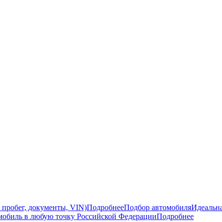
 пробег, документы, VIN)
Подробнее
Подбор автомобиля
Идеальна
мобиль в любую точку Российской Федерации
Подробнее