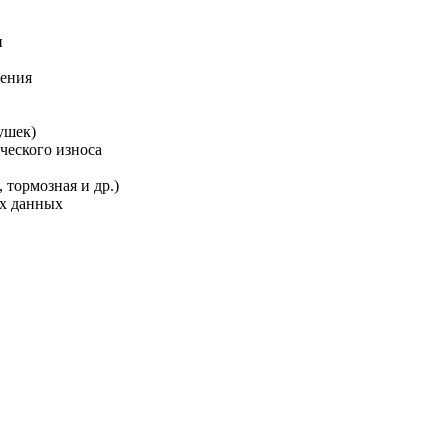
и
ления
ушек)
ческого износа
 тормозная и др.)
ых данных