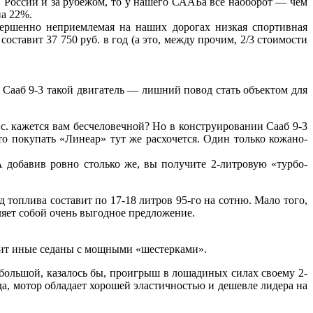
 России и за рубежом, то у нашего СААБа все наоборот — чем
на 22%.
вершенно неприемлемая на наших дорогах низкая спортивная
оставит 37 750 руб. в год (а это, между прочим, 2/3 стоимости
о Сааб 9-3 такой двигатель — лишний повод стать объектом для
 с. кажется вам бесчеловечной? Но в конструировании Сааб 9-3
то покупать «Линеар» тут же расхочется. Один только кожано-
 добавив ровно столько же, вы получите 2-литровую «турбо-
д топлива составит по 17-18 литров 95-го на сотню. Мало того,
вляет собой очень выгодное предложение.
ходит иные седаны с мощными «шестерками».
небольшой, казалось бы, проигрыш в лошадиных силах своему 2-
вда, мотор обладает хорошей эластичностью и дешевле лидера на