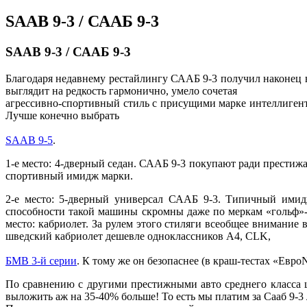
SAAB 9-3 / СААБ 9-3
SAAB 9-3 / СААБ 9-3
Благодаря недавнему рестайлингу СААБ 9-3 получил наконец 
выглядит на редкость гармонично, умело сочетая
агрессивно-спортивный стиль с присущими марке интеллигентн
Лучше конечно выбрать
SAAB 9-5
.
1-е место: 4-дверный седан. СААБ 9-3 покупают ради престижа
спортивный имидж марки.
2-е место: 5-дверный универсал СААБ 9-3. Типичный имид
способности такой машины скромны даже по меркам «гольф»-кл
место: кабриолет. За рулем этого стиляги всеобщее внимание
шведский кабриолет дешевле одноклассников А4, CLK,
БМВ 3-й серии
. К тому же он безопаснее (в краш-тестах «Ев
По сравнению с другими престижными авто среднего класса ц
выложить аж на 35-40% больше! То есть мы платим за Сааб 9-3