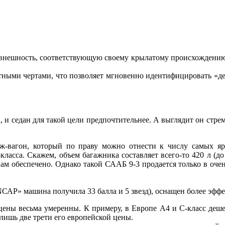
внешность, соответствующую своему крылатому происхождению.
ыми чертами, что позволяет мгновенно идентифицировать «девять
, и седан для такой цели предпочтительнее. А выглядит он стр
ж-вагон, который по праву можно отнести к числу самых яр
асса. Скажем, объем багажника составляет всего-то 420 л (до л
 вам обеспечено. Однако такой СААБ 9-3 продается только в оче
роNСАР» машина получила 33 балла и 5 звезд), оснащен более э
ены весьма умеренны. К примеру, в Европе А4 и С-класс дешевл
 лишь две трети его европейской цены.