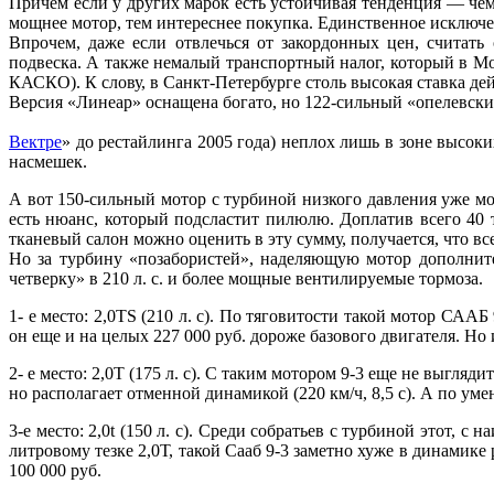
Причем если у других марок есть устойчивая тенденция — че
мощнее мотор, тем интереснее покупка. Единственное исключен
Впрочем, даже если отвлечься от закордонных цен, считат
подвеска. А также немалый транспортный налог, который в Моск
КАСКО). К слову, в Санкт-Петербурге столь высокая ставка дей
Версия «Линеар» оснащена богато, но 122-сильный «опелевски
Вектре
» до рестайлинга 2005 года) неплох лишь в зоне высок
насмешек.
А вот 150-сильный мотор с турбиной низкого давления уже мож
есть нюанс, который подсластит пилюлю. Доплатив всего 40 т
тканевый салон можно оценить в эту сумму, получается, что вс
Но за турбину «позабористей», наделяющую мотор дополните
четверку» в 210 л. с. и более мощные вентилируемые тормоза.
1- е место: 2,0TS (210 л. с). По тяговитости такой мотор САА
он еще и на целых 227 000 руб. дороже базового двигателя. Но
2- е место: 2,0Т (175 л. с). С таким мотором 9-3 еще не выгляд
но располагает отменной динамикой (220 км/ч, 8,5 с). А по у
3-е место: 2,0t (150 л. с). Среди собратьев с турбиной этот
литровому тезке 2,0Т, такой Сааб 9-3 заметно хуже в динамике
100 000 руб.