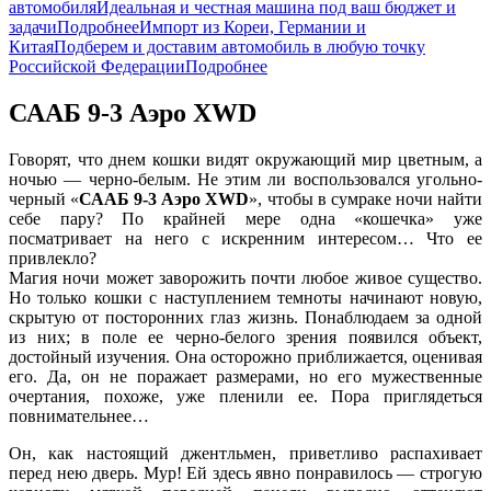
автомобиля
Идеальная и честная машина под ваш бюджет и
задачи
Подробнее
Импорт из Кореи, Германии и
Китая
Подберем и доставим автомобиль в любую точку
Российской Федерации
Подробнее
СААБ 9-3 Аэро XWD
Говорят, что днем кошки видят окружающий мир цветным, а
ночью — черно-белым. Не этим ли воспользовался угольно-
черный «
СААБ 9-3 Аэро XWD
», чтобы в сумраке ночи найти
себе пару? По крайней мере одна «кошечка» уже
посматривает на него с искренним интересом… Что ее
привлекло?
Магия ночи может заворожить почти любое живое существо.
Но только кошки с наступлением темноты начинают новую,
скрытую от посторонних глаз жизнь. Понаблюдаем за одной
из них; в поле ее черно-белого зрения появился объект,
достойный изучения. Она осторожно приближается, оценивая
его. Да, он не поражает размерами, но его мужественные
очертания, похоже, уже пленили ее. Пора приглядеться
повнимательнее…
Он, как настоящий джентльмен, приветливо распахивает
перед нею дверь. Мур! Ей здесь явно понравилось — строгую