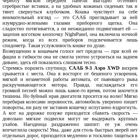
черноту мягкой передней панели выгодно оттеняют
серебристые вставки, а на удобных кожаных сиденьях так и
тянет свернуться клубочком. Кошка чувствует на себе
внимательный взгляд — это СААБ приглядывает за ней
изумрудно-зелеными глазами приборного щитка. Она
сладостно потягивается, а он неожиданно подмигивает ей —
зацепив коготком кнопочку NightPanel, она включила ночной
режим, когда из всех приборов подсвечивается лишь
спидометр. Такая услужливость кошке по душе.
Возмущению в кошачьем голосе нет предела — при всей ее
фации и гибкости она не смогла уютно устроиться на заднем
диване, здесь ей показалось слишком тесно.
Стремясь поразить спутницу,
СААБ 9-3 Аэро XWD
вихрем
срывается с места. Она в восторге от бешеного ускорения,
мягкой и незаметной работы автомата, от пьянящего рыка
раскручивающегося мотора. Правда, наслаждаться его
громкой песней можно лишь какое-то время, потом захочется
тишины. Но буйный нрав двигателя просится на волю! Мягко
перебирая колесами неровности, автомобиль уверенно пишет
повороты, ни разу не заставив кошечку испуганно вздрогнуть.
А вот на дорожке похуже приходится сбавить скорость —
довольно мягкие подвески могут не выдержать крупных
ухабов. Наездница раздраженно шипит: ее уж очень
впечатлила скорость! Увы, даже для столь быстрых зверей нет
отдельных дорог, приходится медленно и тоскливо тащиться в