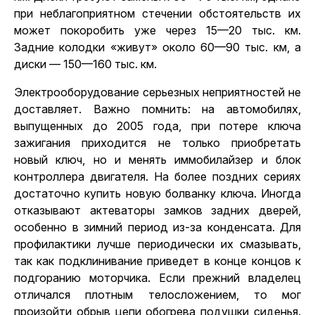
при неблагоприятном стечении обстоятельств их
может покоробить уже через 15—20 тыс. км.
Задние колодки «живут» около 60—90 тыс. км, а
диски — 150—160 тыс. км.
Электрооборудование серьезных неприятностей не
доставляет. Важно помнить: на автомобилях,
выпущенных до 2005 года, при потере ключа
зажигания приходится не только приобретать
новый ключ, но и менять иммобилайзер и блок
контроллера двигателя. На более поздних сериях
достаточно купить новую болванку ключа. Иногда
отказывают актеваторы замков задних дверей,
особенно в зимний период из-за конденсата. Для
профилактики лучше периодически их смазывать,
так как подклинивание приведет в конце концов к
подгоранию моторчика. Если прежний владелец
отличался плотным телосложением, то мог
произойти обрыв цепи обогрева подушки сиденья.