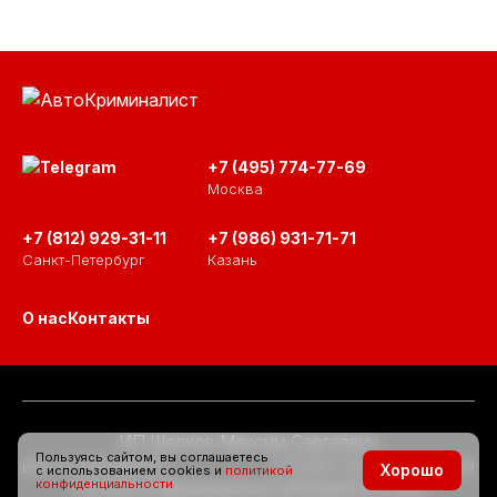
+7 (495) 774-77-69
Москва
+7 (812) 929-31-11
+7 (986) 931-71-71
Санкт-Петербург
Казань
О нас
Контакты
ИП Шелков Максим Сергеевич
Пользуясь сайтом, вы соглашаетесь
ИНН 771602864042
ОГРНИП 309774621001009
Хорошо
с использованием cookies и
политикой
конфиденциальности
Политика конфиденциальности
Разработка сайта