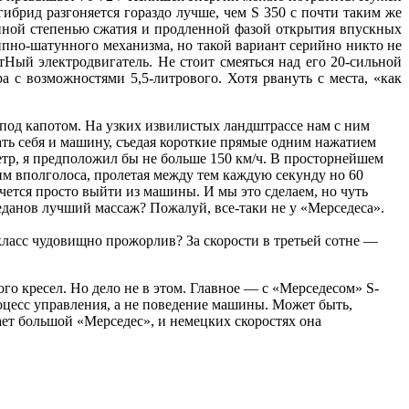
гибрид разгоняется гораздо лучше, чем S 350 с почти таким же
нной степенью сжатия и продленной фазой открытия впускных
пно-шатунного механизма, но такой вариант серийно никто не
Ный электродвигатель. Не стоит смеяться над его 20-сильной
с возможностями 5,5-литрового. Хотя рвануть с места, «как
 под капотом. На узких извилистых ландштрассе нам с ним
вать себя и машину, съедая короткие прямые одним нажатием
етр, я предположил бы не больше 150 км/ч. В просторнейшем
им вполголоса, пролетая между тем каждую секунду но 60
очется просто выйти из машины. И мы это сделаем, но чуть
еданов лучший массаж? Пожалуй, все-таки не у «Мерседеса».
-класс чудовищно прожорлив? За скорости в третьей сотне —
ого кресел. Но дело не в этом. Главное — с «Мерседесом» S-
оцесс управления, а не поведение машины. Может быть,
ает большой «Мерседес», и немецких скоростях она