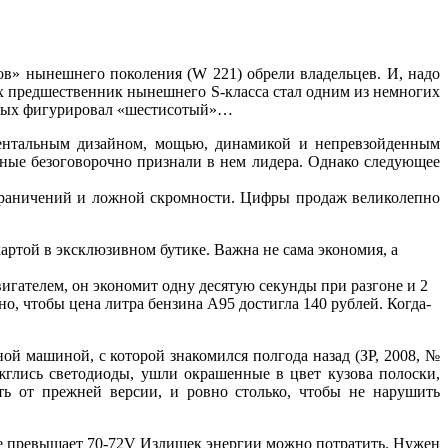
ов» нынешнего поколения (W 221) обрели владельцев. И, надо
0-х предшественник нынешнего S-класса стал одним из немногих
торых фигурировал «шестисотый»…
ментальным дизайном, мощью, динамикой и непревзойденным
ные безоговорочно признали в нем лидера. Однако следующее
ограничений и ложной скромности. Цифры продаж великолепно
артой в эксклюзивном бутике. Важна не сама экономия, а
игателем, он экономит одну десятую секунды при разгоне и 2
о, чтобы цена литра бензина А95 достигла 140 рублей. Когда-
ой машиной, с которой знакомился полгода назад (ЗР, 2008, №
ажглись светодиоды, ушли окрашенные в цвет кузова полоски,
ть от прежней версии, и ровно столько, чтобы не нарушить
а не превышает 70-72V Излишек энергии можно потратить. Нужен