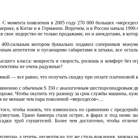
. С момента появления в 2005 году 270 000 больших «мерседес
мерике, в Китае и в Германии. Впрочем, и в России начала 199
в свое лидерство не только продажами, но и анекдотами, в ко
м 400-сильным мотором буквально подавил соперников мону
нным аппетитом и пугающими габаритами в штыки, все осталь
высшего класса: мощность и скорость, роскошь и комфорт без 
спективы не очень радужные?
кой — все равно, что получать скидку при оплате платиновой к
 сравнению с обычным S 350 с аналогичным шестицнлиндровым дв
дороже. Чтобы окупить эту разницу за срок службы машины, нужн
ится не меньше чем пара поколений «мерседесов»…
 того, чтобы понять, что изменилось по сравнению с предсерийн
одтянутым, Грани бампера стали острее, в фарах и под ними з
садки труб глушителей. Более чем достаточно, чтобы отличи
улятора, а теперь, несмотря на тот же стиль вождения, зарядк