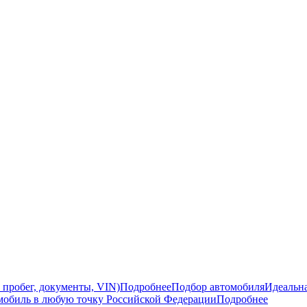
 пробег, документы, VIN)
Подробнее
Подбор автомобиля
Идеальна
мобиль в любую точку Российской Федерации
Подробнее