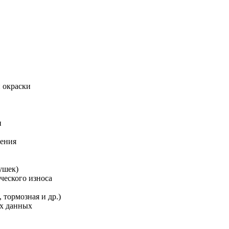
й окраски
и
ления
ушек)
ческого износа
 тормозная и др.)
ых данных