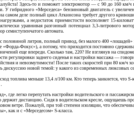
алуйста! Здесь-то и поможет электромотор — с 90 до 160 км/ч 
ии. У гибридного «Мерседеса» бензиновый двигатель с увеличе
на самом деле полный цикл Аткинсона требует другого кривоши
нагрузками, а недостаток приемистости восполняет 15-киловатт
тически уравнивая разгонный потенциал 3,3-литрового мотора 
ор семиступенчатого автомата.
 с половиной литров, полный привод, без малого 400 «лошадей»
шире «Форда-Фокус»), а потому, что приходится постоянно сдержи
аничений еще впереди. Сколько там, 220? Не взглянув на спидом
ости регулировки заднего сиденья и настройки массажа — говор
ойствия и невозмутимости! После таких скоростей при 80 км/ч х
ть дискуссию новой темой: у какого из современных люксовых с
ход топлива меньше 13,4 л/100 км. Кто теперь заикнется, что S
…
д», где легко перепутать настройки водительского и пассажирск
но держит дистанцию. Сидя в водительском кресле, ощущаешь пр
овом ветре. Пожалуй, при той степени изоляции, что обеспечив
», как и с «Мерседесом» S-класса.