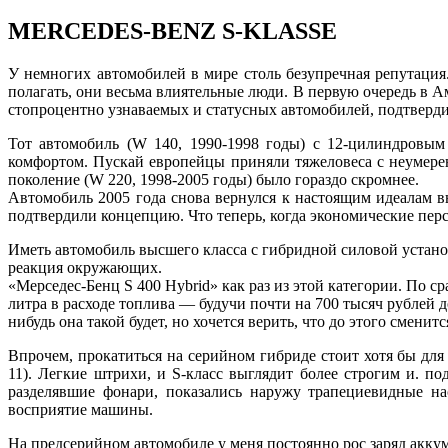
MERCEDES-BENZ S-KLASSE
У немногих автомобилей в мире столь безупречная репутация
полагать, они весьма влиятельные люди. В первую очередь в А
стопроцентно узнаваемых и статусных автомобилей, подтверди
Тот автомобиль (W 140, 1990-1998 годы) с 12-цилиндровы
комфортом. Пускай европейцы приняли тяжеловеса с неумере
поколение (W 220, 1998-2005 годы) было гораздо скромнее.
Автомобиль 2005 года снова вернулся к настоящим идеалам 
подтвердили концепцию. Что теперь, когда экономические пер
Иметь автомобиль высшего класса с гибридной силовой установ
реакция окружающих.
«Мерседес-Бенц S 400 Hybrid» как раз из этой категории. По
литра в расходе топлива — будучи почти на 700 тысяч рублей 
нибудь она такой будет, но хочется верить, что до этого смен
Впрочем, прокатиться на серийном гибриде стоит хотя бы для
11). Легкие штрихи, и S-класс выглядит более строгим и. п
разделявшие фонари, показались наружу трапециевидные на
восприятие машины.
На предсерийном автомобиле у меня постоянно рос заряд аккум