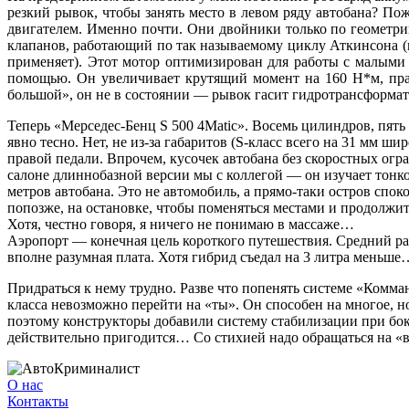
резкий рывок, чтобы занять место в левом ряду автобана? Пож
двигателем. Именно почти. Они двойники только по геометр
клапанов, работающий по так называемому циклу Аткинсона (
применяет). Этот мотор оптимизирован для работы с малыми 
помощью. Он увеличивает крутящий момент на 160 Н*м, прак
большой», он не в состоянии — рывок гасит гидротрансформат
Теперь «Мерседес-Бенц S 500 4Matic». Восемь цилиндров, пять
явно тесно. Нет, не из-за габаритов (S-класс всего на 31 мм 
правой педали. Впрочем, кусочек автобана без скоростных огр
салоне длиннобазной версии мы с коллегой — он изучает тонк
метров автобана. Это не автомобиль, а прямо-таки остров спок
попозже, на остановке, чтобы поменяться местами и продолжи
Хотя, честно говоря, я ничего не понимаю в массаже…
Аэропорт — конечная цель короткого путешествия. Средний рас
вполне разумная плата. Хотя гибрид съедал на 3 литра меньше
Придраться к нему трудно. Разве что попенять системе «Комман
класса невозможно перейти на «ты». Он способен на многое, 
поэтому конструкторы добавили систему стабилизации при бок
действительно пригодится… Со стихией надо обращаться на «вы
О нас
Контакты