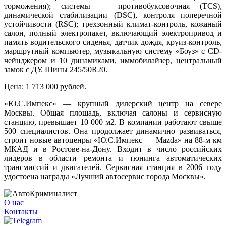
торможения); системы — противобуксовочная (TCS),
динамической стабилизации (DSC), контроля поперечной
устойчивости (RSC); трехзонный климат-контроль, кожаный
салон, полный электропакет, включающий электропривод и
память водительского сиденья, датчик дождя, круиз-контроль,
маршрутный компьютер, музыкальную систему «Боуз» с CD-
чейнджером и 10 динамиками, иммобилайзер, центральный
замок с ДУ. Шины 245/50R20.
Цена: 1 713 000 рублей.
«Ю.С.Импекc» — крупный дилерский центр на севере
Москвы. Общая площадь, включая салоны и сервисную
станцию, превышает 10 000 м2. В компании работают свыше
500 специалистов. Она продолжает динамично развиваться,
строит новые автоценры «Ю.С.Импекс — Mazda» на 88-м км
МКАД и в Ростове-на-Дону. Входит в число российских
лидеров в области ремонта и тюнинга автоматических
трансмиссий и двигателей. Сервисная станция в 2006 году
удостоена награды «Лучший автосервис города Москвы».
О нас
Контакты