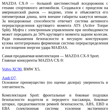
MAZDA СХ-9 — большой шестиместный вседорожник с
генами спортивного автомобиля. Создавался с прицелом на
американский рынок — видимо, этим и объясняется его
пятиметровая длина, хотя внешне габариты кажутся меньше.
За внедорожные способности отвечает система активного
перераспределения крутящего момента ATS (Active Torque
Split). Муфта с электронным управлением при необходимости
может передавать до 50% крутящего момента задним колесам.
Ради повышения безопасности в несущую конструкцию
кузова интегрирована фирменная система перераспределения
и поглощения энергии удара MAIDAS.
Самая продаваемая комплектация — MAZDA СХ-9 Sport.
Главные конкуренты MAZDA СХ-9:
Volvo ХС90
, BMW Х5,
Audi Q7
.
Основное преимущество (по оценке дилера): уверенность и
элегантность.
Комплектация Sport: фронтальные и боковые подушки
безопасности водителя и переднего пассажира, боковые
шторки, преднатяжители ремней безопасности, ABS, EBD и
ЕВА (электронная система усиления экстренного