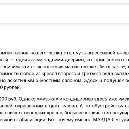
мпактвэнов нашего рынка стал чуть агрессивней внешн
нкой — сдвижными задними дверями, которые делают п
зависимости от исполнения машина может быть как 5-, т
одимости любое из кресел второго и третьего ряда скла
очно аскетичным 5-местным салоном. Здесь 6 подушек б
0 рублей.
3 000 руб. Однако «музыка» и кондиционер здесь уже и
верей, окрашенным в цвет кузова. А по обустройству с
на спинках передних кресел, большее количество регули
еской стабилизации. Вот почему именно МАЗДА 5 «Тури