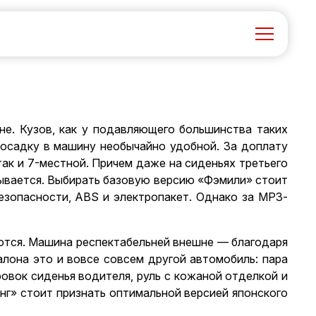
е. Кузов, как у подавляющего большинства таких
осадку в машину необычайно удобной. За доплату
ак и 7-местной. Причем даже на сиденьях третьего
дывается. Выбирать базовую версию «Фэмили» стоит
езопасности, ABS и электропакет. Однако за МРЗ-
меются. Машина респектабельней внешне — благодаря
алона это и вовсе совсем другой автомобиль: пара
ровок сиденья водителя, руль с кожаной отделкой и
нг» стоит признать оптимальной версией японского