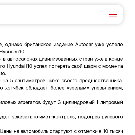
, однако британское издание Autocar уже успело
yundai i10.
я в автосалонах цивилизованных стран уже в конце
го Hyundai i10 успел потерять свой шарм с момента
to.
и на 5 сантиметров ниже своего предшественника.
то хэтчбек обладает более «зрелым» управлением,
силовых агрегатов будут 3-цилиндровый 1-литровый
дет заказать климат-контроль, подогрев рулевого
. Цены на автомобиль стартуют с отметки в 10 тысяч