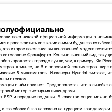
 полуофициально
вали пока никакой официальной информации о новинке
ля и рассекретить кое-какие снимки будущего хэтчбека H
о
, что второе поколение вышеназванной модели появитс
а автосалоне Франкфурта. Конечно, внешний вид текуще
биль продается гораздо лучше, чем, к примеру, Kia Pican
метров длиннее, на 6 с половиной сантиметров шире 
ические 5 миллиметров. Инженеры Hyundai считают, ч
жным отсеком.
рмации о нём пока нет. Предполагается, что в линейке 
итровый мотор с четырьмя цилиндрами.
 ESP и передние подушки. В качестве опции можно бу
, а его сборка была налажена на турецком заводе марки