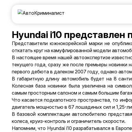
Hyundai i10 представлен
Представители южнокорейской марки не опублико
откатать круг на камуфлированной модели автомоби
В настоящее время нашей
автоэкспертизе известн
текущего года, сразу же после премьеры новинки н
первого дебюта в далеком 2007 году, однако автомо
В габаритную длину автомобиль будет на 8 санти
Колесная база новинки была увеличена на символ
самым просторным салоном и самым большим бага
Что касается подкапотного пространства, то инфо
двигатель мощностью в 67 лошадиных сил и 1,25-л
В базовой комплектации автолюбителю представят
колеса, круиз-контроль и ограничитель скорости.
Напомним, что Hyundai i10 разрабатывался в Европе