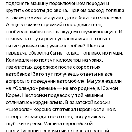
подгонять машину переключением передач и
крутить обороты до звона. Причем расход топлива
в таком режиме испугает даже богатого человека.
А еще утомляет громкий голос двигателя,
пробивающийся сквозь скудную шумоизоляцию. И
почему на эту версию устанавливают только
пятиступенчатые ручные коробки? Шестая
передача сберегла бы не только топливо, но и уши.
Как медленно ползут километры на узких,
извилистых дорожках после скоростных
автобанов! Зато тут получаешь ответы на все
вопросы о поведении автомобиля. Мы уже ездили
на «Орландо» раньше — на его родине, в Южной
Корее. Настройки подвесок у той машины
отличались кардинально. В азиатской версии
«Шевроле» хорошо сглатывал неровности, но в
повороты заходил неохотно, погружаясь в
глубокие крены. Машина европейской
спецификации пересчитывает все до единой