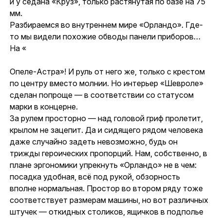
и у седана «Круз», только растянутая по базе на 75
мм.
Разбираемся во внутреннем мире «Орландо». Где-
то мы видели похожие обводы панели приборов…
На «
Опеле-Астра
»! И руль от него же, только с крестом
по центру вместо молнии. Но интерьер «Шевроле»
сделан попроще — в соответствии со статусом
марки в концерне.
За рулем просторно — над головой гриф пролетит,
крылом не зацепит. Да и сидящего рядом человека
даже случайно задеть невозможно, будь он
трижды героических пропорций. Нам, собственно, в
плане эргономики упрекнуть «Орландо» не в чем:
посадка удобная, всё под рукой, обзорность
вполне нормальная. Простор во втором ряду тоже
соответствует размерам машины, но вот различных
штучек — откидных столиков, ящичков в подполье