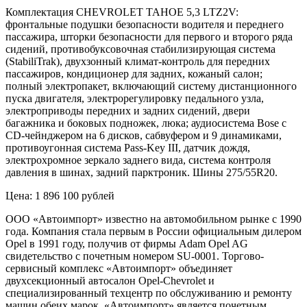
Комплектация CHEVROLET TAHOE 5,3 LTZ2V:
фронтальные подушки безопасности водителя и переднего
пассажира, шторки безопасности для первого и второго ряда
сидений, противобуксовочная стабилизирующая система
(StabiliTrak), двухзонный климат-контроль для передних
пассажиров, кондиционер для задних, кожаный салон;
полный электропакет, включающий систему дистанционного
пуска двигателя, электрорегулировку педального узла,
электроприводы передних и задних сидений, двери
багажника и боковых подножек, люка; аудиосистема Bose с
CD-чейнджером на 6 дисков, сабвуфером и 9 динамиками,
противоугонная система Pass-Key III, датчик дождя,
электрохромное зеркало заднего вида, система контроля
давления в шинах, задний парктроник. Шины 275/55R20.
Цена: 1 896 100 рублей
ООО «Автоимпорт» известно на автомобильном рынке с 1990
года. Компания стала первым в России официальным дилером
Opel в 1991 году, получив от фирмы Adam Opel AG
свидетельство с почетным номером SU-0001. Торгово-
сервисный комплекс «Автоимпорт» объединяет
двухсекционный автосалон Opel-Chevrolet и
специализированный техцентр по обслуживанию и ремонту
машин обеих марок. «Автоимпорт» является почетным