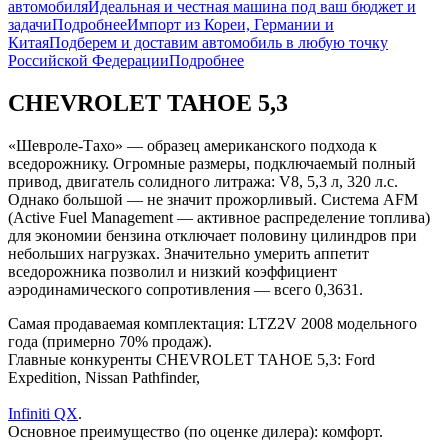
автомобиля
Идеальная и честная машина под ваш бюджет и
задачи
Подробнее
Импорт из Кореи, Германии и
Китая
Подберем и доставим автомобиль в любую точку
Российской Федерации
Подробнее
CHEVROLET TAHOE 5,3
«Шевроле-Тахо» — образец американского подхода к
вседорожнику. Огромные размеры, подключаемый полный
привод, двигатель солидного литража: V8, 5,3 л, 320 л.с.
Однако большой — не значит прожорливый. Система AFM
(Active Fuel Management — активное распределение топлива)
для экономии бензина отключает половину цилиндров при
небольших нагрузках. Значительно умерить аппетит
вседорожника позволил и низкий коэффициент
аэродинамического сопротивления — всего 0,3631.
Самая продаваемая комплектация: LTZ2V 2008 модельного
года (примерно 70% продаж).
Главные конкуренты CHEVROLET TAHOE 5,3: Ford
Expedition, Nissan Pathfinder,
Infiniti QX
.
Основное преимущество (по оценке дилера): комфорт.