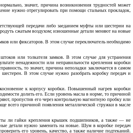
нормально, значит, причина возникновения трудностей может
жение нужно отрегулировать при помощи стальных прокладок,
тветствующей передачи либо заеданием муфты или шестерни на
 продуть сжатым воздухом; изношенные детали меняют на новые
замков или фиксаторов. В этом случае переключатель необходимо
 штоков или толкателя замков. В этом случае для устранения
ультате ненадежности или неправильности крепления коробки
правность, то значит, причина неполадки заключается в самом
 шестерен. В этом случае нужно разобрать коробку передач и
икосновение к корпусу коробки. Повышенный нагрев коробки
одимости долить его. Если уровень масла в норме, то причиной
еряют, пропустив его через контрольную магнитную пробку или
ще всего причиной появления металлической стружки в масле
нуты ли гайки крепления крышек подшипников, а также — не
ные детали нужно заменить на новые. Шум в коробке передач
верить его уровень, качество, а также наличие подтеканий.