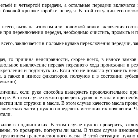
етьей и четвертой передачи, а остальные передачи включатся 
на боковой крышке коробки передач. В этой ситуации его поло
рее всего, вызвана износом или поломкой вилки включения соо
ие при переключении передач, необходимо очистить, промыть и
е всего, заключается в поломке кулака переключения передачи, 
ч, то причина неисправности, скорее всего, в износе замков
вольное выключение передач переднего хода происходит в рез
 крепления и подтянуть их. Если это не помогло устранить неис
а также в износе фиксаторов, ползунов и в состоянии зубьев
зможно).
величины, если рука способна выдержать продолжительное пр
тере. В этом случае нужно проверить уровень масла и при необх
астиц или стружки в масле. В этом случае качество масла пров
лических частиц нужно определить источник их появления. Ча
етали.
е валов в подшипниках. В этом случае нужно проверить, затя
ны, то проверьте, погнуты ли валы. В таком случае изношен
рязнением трансмиссионного масла. В этой ситуации нужно про