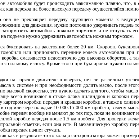
згон автомобиля будет происходить максимально плавно, что, 
к как переход на более высокую передачу осуществляйся немного
то она не прекращает передачу крутящего момента к ведущи
 положении для движения, нужно постоянно удерживать педаль т
а, затормозить автомобиль ножным тормозом и не отпускать е
е на подъеме нужно удерживать автомобиль ножным тормозом.
ся буксировать на расстояние более 20 км. Скорость буксиров
втомобиля или приподнять передние колеса автомобиля при 
о коробка смазывается недостаточно для высоких оборотов, а так
тся сильному износу. Кроме этого при буксировке нужно сильне
дки на горячем двигателе проверять, нет ли различных утечек
 масла в системе и при необходимости долить масло, после это
чно высокой скоростью, это нужно сделать для того, чтобы масло
чаще всего возникают в стыке блока цилиндров и коробки пере
у картером коробки передач и крышки коробки, а также в сливно
в год или через каждые 10 000-15 000 км пробега, замену масла
обке передач вообще не меняют до тех пор, пока не возникают н
теплой коробке передач после 1,5 км пробега. Для проверки жел
рольной отметки, если она есть. В механическую коробку перед
обка передач начнет стучать.
так как в результате этого кольцо синхронизатора может пример