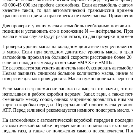
40 000-45 000 км пробега автомобиля. Если автомобиль с авто
качестве такси, то для автоматической трансмиссии приме
красноватого цвета и практически не имеет запаха. Применени
Для проверки уровня масла автомобиль необходимо поставить 
позиции и установить его в положение N — нейтральное. Пров
масла в этом случае будут различаться, то для проверки примен
Проверка уровня масла на холодном двигателе осуществляется 
в масло. Если при холодном двигателе уровень масла в тра
автомобиль проехал на большой скорости расстояние более 20 
если он находится между отметками «МАХ» и «МШ».
Не разрешается запускать двигатель или буксировать автомоб
Нельзя заливать слишком большое количество масла, иначе м
отверстие для контроля уровня. Масло нужно доливать через в
Если масло в трансмиссии запахло гарью, то это значит, что
неполадкам в работе коробки передач. Запах гари, а также п
смешивать между собой, однако запрещено добавлять к ним ка
картера коробки передач. Перед заливкой нового масла установ
ATF. Перед заливкой рекомендуется немного подогреть масло, 
На автомобилях с автоматической коробкой передач в послед
автоматической коробке передач зависит от многих факторов, к
педаль газа, а также от положения самого переключателя. Пр