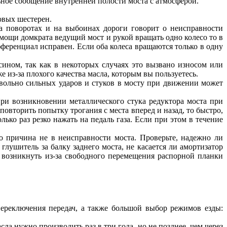
льное сообщение внутренней полости моста с атмосферой.
овых шестерен.
а поворотах и на выбоинах дороги говорит о неисправности
мощи домкрата ведущий мост и рукой вращать одно колесо то в
ифференциал исправен. Если оба колеса вращаются только в одну
ином, так как в некоторых случаях это вызвано износом или
 из-за плохого качества масла, которым вы пользуетесь.
ольно сильных ударов и стуков в мосту при движении может
и возникновении металлического стука редуктора моста при
повторить попытку трогания с места вперед и назад, то быстро,
лько раз резко нажать на педаль газа. Если при этом в течение
о причина не в неисправности моста. Проверьте, надежно ли
глушитель за балку заднего моста, не касается ли амортизатор
 возникнуть из-за свободного перемещения распорной планки
переключения передач, а также большой выбор режимов езды:
сла нужно производить раз в три года, но не позднее, чем через