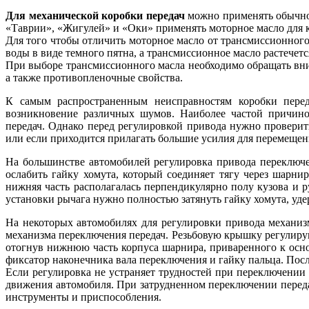
Для механической коробки передач
можно применять обычное
«Таврии», «Жигулей» и «Оки» применять моторное масло для к
Для того чтобы отличить моторное масло от трансмиссионного
воды в виде темного пятна, а трансмиссионное масло растечетс
При выборе трансмиссионного масла необходимо обращать вним
а также противопленочные свойства.
К самым распространенным неисправностям коробки переда
возникновение различных шумов. Наиболее частой причино
передач. Однако перед регулировкой привода нужно проверит
или если приходится прилагать большие усилия для перемещени
На большинстве автомобилей регулировка привода переключе
ослабить гайку хомута, который соединяет тягу через шарн
нижняя часть располагалась перпендикулярно полу кузова и р
установки рычага нужно полностью затянуть гайку хомута, уд
На некоторых автомобилях для регулировки привода механиз
механизма переключения передач. Резьбовую крышку регулируют
отогнув нижнюю часть корпуса шарнира, приваренного к осно
фиксатор наконечника вала переключения и гайку пальца. Посл
Если регулировка не устраняет трудностей при переключении 
движения автомобиля. При затрудненном переключении переда
инструменты и приспособления.