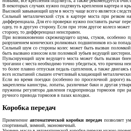
новыми, все крепления подтянуть, а также рекомендуется очис
В некоторых случаях нужно подтянуть крепления картера и кр
Высокий завывающий шум в мосту чаще всего является следст
Сильный металлический стук в картере моста при резком н
дифференциала. Для его проверки нужно поставить рычаг пере
одну, то в другую сторону. Если при этом другое колесо может
сторону, то дифференциал неисправен.
При возникновении скрежещущего шума, стуков, особенно пр
разрушением конических роликовых подшипников из-за попадания
Сильный шум со стороны колес может быть вызван поломкой
быть вызвано износом или поломкой зубьев ведущей шестерни.
Пульсирующий шум ведущего моста может быть вызван биени
трогании с места необходимо точно убедиться, что причина неи
то более плавно отпуская педаль сцепления, а также двигаясь 
всех испытаний слышен отчетливый клацающий металлический 
Если во время поездки (особенно по проселочной дороге) в
закреплены канистры, лопаты, различные баки и другая утварь
пружины регулятора давления гидропривода тормозов при ра
ручного привода тормозов в пазах колодки.
Коробка передач
Применение
автоматической коробки передач
позволяет ум
спортивный, зимний, экономичный.
Уровень масла в автоматической коробке передач нужно проверят