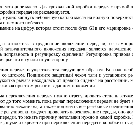
 моторное масло. Для трехвальной коробки передач с прямой ч
оробки передач не рекомендуется.
, нужно капнуть небольшую каплю масла на водную поверхность
я и немного побелеет.
ание на цифру, которая стоит после букв GI в его маркировке
ч относятся: затрудненное включение передачи, ее самопро
й затруднительного включения передачи является нарушение
ь исправность и регулировку сцепления. Регулировка привода о
я рычага в ту или иную сторону.
ния передач осуществляется следующим образом. Вначале необ
ир со штоком. Поднимите защитный чехол тяги и установите ры
укоятка рычага находилась от правого сиденья на расстоянии, 
ерживая при этом рычаг в заданном положении.
ма переключения передач нужно отрегулировать степень затяж
 до того момента, пока рычаг переключения передач не будет л
ванию механизма, а также подтянуть все резьбовые соединения
е регулировки следует проверить переключение передач, оно до
передач, то искать причину неполадки нужно в самой коробке. 
ч, шуме и скрежете при переключении передач в коробке есть д