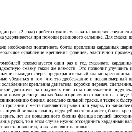
один раз в 2 года) пробега нужно смазывать шлицевое соединени
зка удерживается при помощи резинового сальника. Для смазки 
ачи необходимо подтягивать болты крепления карданных шарнир
 небольшое ослабление крепления фланцев, эластичной проме
томобилей рекомендуется один раз в год смазывать карда
костную смазку такой же вязкости. Это позволит улучшить 
е начнет выходить через предохранительный клапан крестовины.
имо убедиться в том, что это дребезжание и неравномерный шу
ослаблением крепления двигателя, коробки передач, сцепления,
овкой двигателя на подушках или из-за повреждений подушек
 при помощи специальных балансировочных пластин на заводе. 
возникновению биения, довольно сильной тряске, а также к быст
и трогании с места появляются рывки или удары, то наиболее 
я фланцевой вилки к фланцу ведущей шестерни моста, болты кре
роверить, нет ли повышенного биения фланца ведущей шестерни
ца рукой, то в этом случае нужно отсоединить карданный вал, с
т восстановлению, и их заменяют на новые.
карданном шарнире чаще всего указывают на износ подшипников