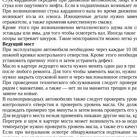
стука или ощутимого люфта. Если в подшипниках возникает лю
При возникновении стука карданного вала во время движени
возникает из-за их износа. Изношенные детали нужно зам
отражатели, а также применяя качественную смазку.
Кроме этого при возникновении металлического шума или ск
эстакады или ямы, для того чтобы осмотреть вал. Иногда таки
опоры застревает шнурок. Такие неисправности можно легко ус
Ведущий мост
При эксплуатации автомобиля необходимо через каждые 10 000
нижней кромки контрольного отверстия. Кроме этого необходи
установить причину этого и затем устранить дефект.
Масло в картере ведущего моста нужно менять один раз в три 
после любого ремонта. Для того чтобы заменить масло, нужно 
нужно закрыть спусковой винт и через маслоналивное отверсти
При проведении технического обслуживания следует проверя
рядом с манжетами, а также — нет ли на манжетах трещин и 
замене на новые.
В полноприводных автомобилях также следует проверять урове
контрольного отверстия и проверить уровень масла. Он дол
подождать примерно три минуты и затем вновь проверить его 
Для ведущего моста нельзя применять никакие другие масла, к
Перегрев и шум в картере моста может возникнуть из-за недо
температуре нужно проверить уровень масла, а также его качес
Если при визуальном осмотре обнаруживается подтекание м