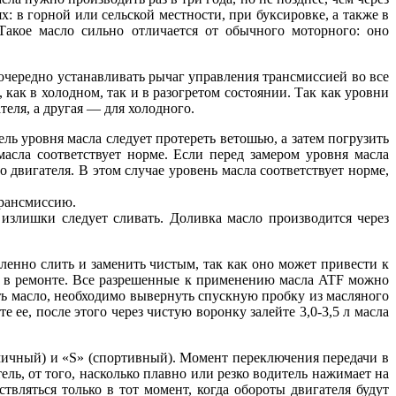
: в горной или сельской местности, при буксировке, а также в
 Такое масло сильно отличается от обычного моторного: оно
очередно устанавливать рычаг управления трансмиссией во все
ак в холодном, так и в разогретом состоянии. Так как уровни
теля, а другая — для холодного.
ль уровня масла следует протереть ветошью, а затем погрузить
асла соответствует норме. Если перед замером уровня масла
 двигателя. В этом случае уровень масла соответствует норме,
трансмиссию.
 излишки следует сливать. Доливка масло производится через
ленно слить и заменить чистым, так как оно может привести к
тся в ремонте. Все разрешенные к применению масла ATF можно
ть масло, необходимо вывернуть спускную пробку из масляного
 ее, после этого через чистую воронку залейте 3,0-3,5 л масла
мичный) и «S» (спортивный). Момент переключения передачи в
ель, от того, насколько плавно или резко водитель нажимает на
твляться только в тот момент, когда обороты двигателя будут