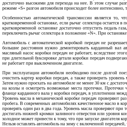
достаточно высокими для перехода на нее. В этом случае ра
режиме «S» разгон автомобиля происходит более интенсивно, та
Особенностью автоматической трансмиссии является то, ч
кратковременной остановке, если рычаг селектора остается в
кратковременной остановке достаточно отпустить педаль газ
переключить рычаг селектора в положение «N». При остановк
Автомобиль с автоматической коробкой передач не разрешает
большие расстояния нужно демонтировать карданный вал а
масляный насос коробки передач не работает, вследствие этог
при длительной буксировке детали коробки передач подвергаю
не работает при выключенном двигателе.
При эксплуатации автомобиля необходимо после долгой поез
очистить картер коробки передач, а также проверить уровень
Затем нужно проехать на автомобиле не менее 30 км с достато
на козлы и осмотреть возможные места протечки. Протечки 
фланце карданного вала у коробки передач, в уплотнении межд
Уровень масла в механической коробке передач проверяют раз 
пробега. В современных автомобилях качественное масло в кор
проверять один раз в два года. Уровень масла проверяют при 
достигать нижней кромки заливного отверстия или уровня конт
холодное может привести к тому, что при запуске двигателя кор
Нельзя оставлять автомобиль на зиму с включенной передачей, 