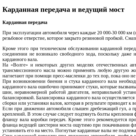
Карданная передача и ведущий мост
Карданная передача
При эксплуатации автомобиля через каждые 20 000-30 000 км (
резьбовое отверстие, которое закрыто резиновой пробкой. Сма
Кроме этого при техническом обслуживании карданной перед
соединении не возникало свободного хода, поскольку даже
карданного вала.
На «Волге» и некоторых других моделях отечественных ав
трансмиссионного масла можно применять любую другую жид
нагнетают при помощи пресс-масленки до тех пор, пока оно н
При возникновении биения и стука карданного вала необход
карданного вала ошибочно принимают стуки, которые вызваны 
шин, неравномерной работой двигателя, неправильной устан
балансировкой. Балансировка карданного вала осуществляется
сборки или установки валов, которая в результате приводит к 
Если при движении автомобиля слышен дребезжащий гул, а пр
креплений. В этом случае следует подтянуть болты креплени
фланцу вала коробки передач. Кроме этого рекомендуется п
фланца ведущей шестерни моста ощутимо при покачивании флан
установить его на место. Погнутые карданные валы не подлежа
Стук карданной передачи при движении автомобиля, люфт в 