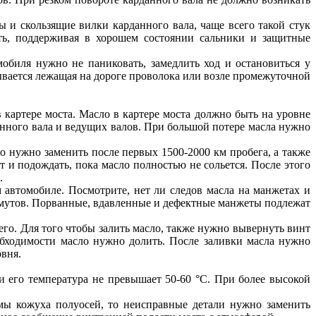
и скользящие вилки карданного вала, чаще всего такой стук
ть, поддерживая в хорошем состоянии сальники и защитные
обиля нужно не паниковать, замедлить ход и остановиться у
тывается лежащая на дороге проволока или возле промежуточной
 картере моста. Масло в картере моста должно быть на уровне
анного вала и ведущих валов. При большой потере масла нужно
ло нужно заменить после первых 1500-2000 км пробега, а также
т и подождать, пока масло полностью не сольется. После этого
.
автомобиле. Посмотрите, нет ли следов масла на манжетах и
омутов. Порванные, вдавленные и дефектные манжеты подлежат
го. Для того чтобы залить масло, также нужно вывернуть винт
обходимости масло нужно долить. После заливки масла нужно
овня.
ли его температура не превышает 50-60 °С. При более высокой
мы кожуха полуосей, то неисправные детали нужно заменить