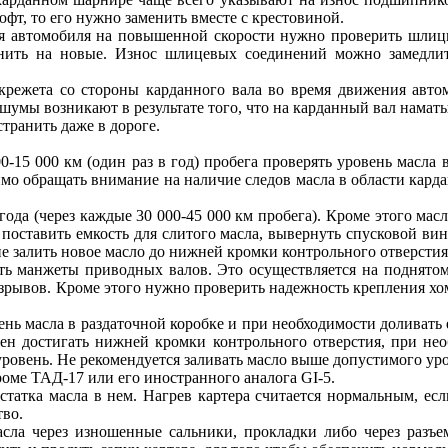
фт, то его нужно заменить вместе с крестовиной.
я автомобиля на повышенной скорости нужно проверить шлицы 
енить на новые. Износ шлицевых соединений можно замедли
режета со стороны карданного вала во время движения автом
е шумы возникают в результате того, что на карданный вал нама
транить даже в дороге.
-15 000 км (один раз в год) пробега проверять уровень масла в
мо обращать внимание на наличие следов масла в области кард
года (через каждые 30 000-45 000 км пробега). Кроме этого мас
поставить емкость для слитого масла, вывернуть спусковой вин
е залить новое масло до нижней кромки контрольного отверстия
ть манжеты приводных валов. Это осуществляется на поднятом 
разрывов. Кроме этого нужно проверить надежность крепления х
нь масла в раздаточной коробке и при необходимости доливать е
жен достигать нижней кромки контрольного отверстия, при не
уровень. Не рекомендуется заливать масло выше допустимого ур
роме ТАД-17 или его иностранного аналога GI-5.
статка масла в нем. Нагрев картера считается нормальным, ес
тво.
асла через изношенные сальники, прокладки либо через разъе