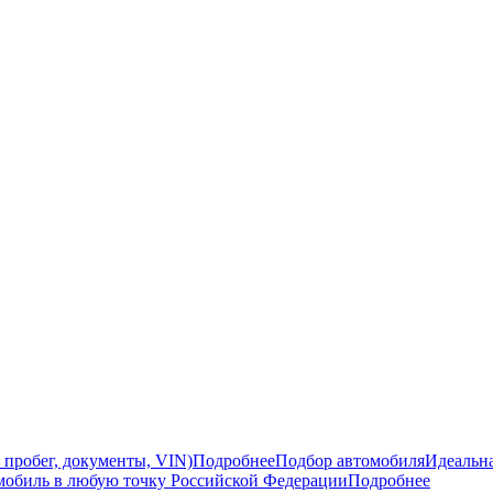
 пробег, документы, VIN)
Подробнее
Подбор автомобиля
Идеальна
мобиль в любую точку Российской Федерации
Подробнее