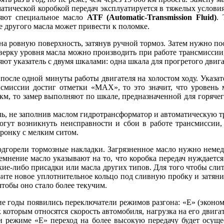
матической коробкой передач эксплуатируется в тяжелых условиях
няют специальное масло
ATF (Automatic-Transmission Fluid)
.
е другого масла может привести к поломке.
на ровную поверхность, затянув ручной тормоз. Затем нужно по
ерку уровня масла можно производить при работе трансмиссии, к
яют указатель с двумя шкалами: одна шкала для прогретого двига
после одной минуты работы двигателя на холостом ходу. Указате
нсмиссии достиг отметки «МАХ», то это значит, что уровень м
км, то замер выполняют по шкале, предназначенной для горячего
иль, не заполнив маслом гидротрансформатор и автоматическую 
огут возникнуть неисправности и сбои в работе трансмиссии,
оронку с мелким ситом.
 подгорели тормозные накладки. Загрязненное масло нужно немед
отемнение масло указывают на то, что коробка передач нуждае
кие-либо присадки или масла других типов. Для того чтобы сли
ите новое уплотнительное кольцо под сливную пробку и затяните
чтобы оно стало более текучим.
ние годы появились переключатели режимов разгона: «Е» (эконо
 которым относятся скорость автомобиля, нагрузка на его двигат
и режиме «Е» переход на более высокую передачу будет осущес