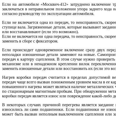
Если на автомобиле «Москвич-412» затруднено включение тр
заключаться в неправильном положении упора заднего хода 
согласно руководству по эксплуатации автомобиля.
Если не включается одна из передач, то неисправность, ско
ступице вала. Загрязненные детали, которые вызывают заедан
или восстанавливают (если это возможно).
Если не включается ни одна передача, то неисправность, скоре
заменить в сборе с фиксатором.
Если происходит одновременное включение сразу двух переда
неполадки изношенные детали заменяют на новые. Самопроиз
передач к картеру сцепления. В этом случае нужно проверить
механизме или в ненадежном креплении вилок переключения, 
заменить изношенные детали или восстановить их (если это во
Нагрев коробки передач считается в пределах допустимой 
передач чаще всего вызван пониженным уровнем масла в ее кар
повышенного нагрева может являться наличие металлических ч
по стационарным магнитным пробкам. При обнаружении метал
коробки передач является износ или повреждение какой-либо д
В некоторых случаях причиной перегрева является заедани
износились ли сами подшипники. Если подшипники не изноше
может быть вызван неполным выключением сцепления или заг