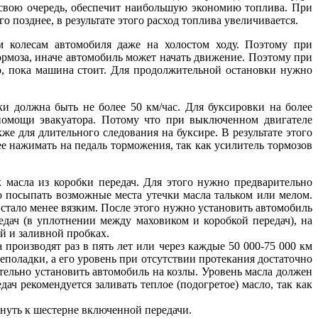
в свою очередь, обеспечит наибольшую экономию топлива. При
 позднее, в результате этого расход топлива увеличивается.
м колесам автомобиля даже на холостом ходу. Поэтому при
ормоза, иначе автомобиль может начать движение. Поэтому при
го, пока машина стоит. Для продолжительной остановки нужно
ки должна быть не более 50 км/час. Для буксировки на более
помощи эвакуатора. Потому что при выключенном двигателе
же для длительного следования на буксире. В результате этого
е нажимать на педаль торможения, так как усилитель тормозов
 масла из коробки передач. Для этого нужно предварительно
го посыпать возможные места утечки масла тальком или мелом.
 стало менее вязким. После этого нужно установить автомобиль
дач (в уплотнении между маховиком и коробкой передач), на
й и заливной пробках.
 производят раз в пять лет или через каждые 50 000-75 000 км
еполадки, а его уровень при отсутствии протекания достаточно
ательно установить автомобиль на козлы. Уровень масла должен
ач рекомендуется заливать теплое (подогретое) масло, так как
знуть к шестерне включенной передачи.