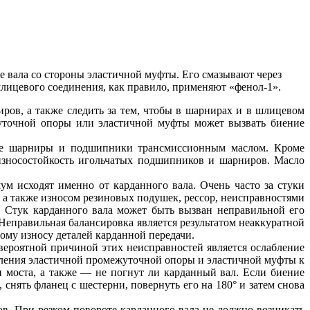
е вала со стороны эластичной муфты. Его смазывают через
шлицевого соединения, как правило, применяют «фенол-1».
ов, а также следить за тем, чтобы в шарнирах и в шлицевом
жуточной опоры или эластичной муфты может вызвать биение
нные шарниры и подшипники трансмиссионным маслом. Кроме
износостойкость игольчатых подшипников и шарниров. Масло
м исходят именно от карданного вала. Очень часто за стуки
 а также износом резиновых подушек, рессор, неисправностями
. Стук карданного вала может быть вызван неправильной его
Неправильная балансировка является результатом неаккуратной
рому износу деталей карданной передачи.
вероятной причиной этих неисправностей является ослабление
пления эластичной промежуточной опоры и эластичной муфты к
 моста, а также — не погнут ли карданный вал. Если биение
нять фланец с шестерни, повернуть его на 180° и затем снова
. При резком повороте карданного вала не должно возникать