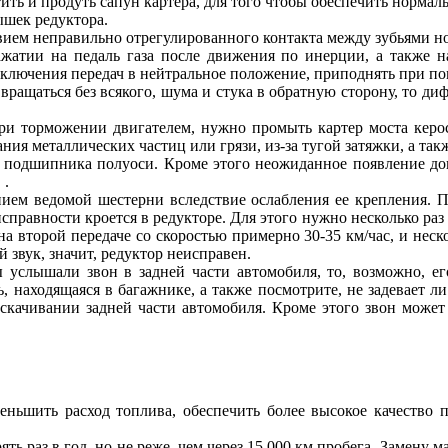
тить и продуть сапун картера, для того чтобы обеспечить норма
ышек редуктора.
вием неправильно отрегулированного контакта между зубьями н
ажатии на педаль газа после движения по инерции, а также н
ключения передач в нейтральное положение, приподнять при по
 вращаться без всякого, шума и стука в обратную сторону, то д
и торможении двигателем, нужно промыть картер моста керос
 металлических частиц или грязи, из-за тугой затяжки, а также
 подшипника полуоси. Кроме этого неожиданное появление дов
 .
ем ведомой шестерни вследствие ослабления ее крепления. Пр
справности кроется в редукторе. Для этого нужно несколько раз 
на второй передаче со скоростью примерно 30-35 км/час, и неско
звук, значит, редуктор неисправен.
ы услышали звон в задней части автомобиля, то, возможно, ег
, находящаяся в багажнике, а также посмотрите, не задевает ли 
скачивании задней части автомобиля. Кроме этого звон может
еньшить расход топлива, обеспечить более высокое качество 
ь раз в год, но не реже, чем через 15 000 км пробега. Замену ма