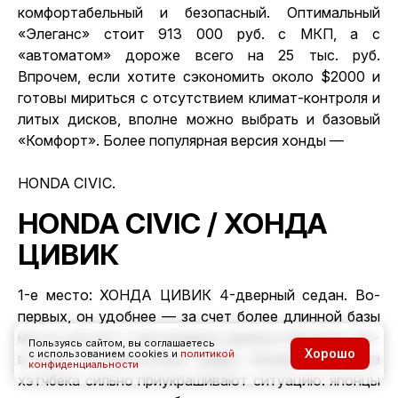
комфортабельный и безопасный. Оптимальный
«Элеганс» стоит 913 000 руб. с МКП, а с
«автоматом» дороже всего на 25 тыс. руб.
Впрочем, если хотите сэкономить около $2000 и
готовы мириться с отсутствием климат-контроля и
литых дисков, вполне можно выбрать и базовый
«Комфорт». Более популярная версия хонды —
HONDA CIVIC
.
HONDA CIVIC / ХОНДА
ЦИВИК
1-е место: ХОНДА ЦИВИК 4-дверный седан. Во-
первых, он удобнее — за счет более длинной базы
места для ног у пассажиров дивана побольше. Во-
Пользуясь сайтом, вы соглашаетесь
Хорошо
с использованием cookies и
политикой
вторых, оптимистичные цифры объема багажника
конфиденциальности
хэтчбека сильно приукрашивают ситуацию: японцы