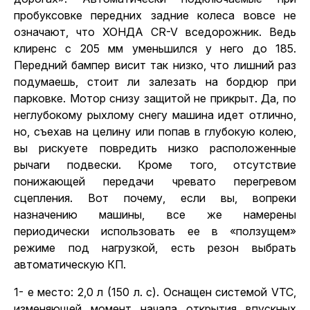
пробуксовке передних задние колеса вовсе не
означают, что ХОНДА CR-V вседорожник. Ведь
клиренс с 205 мм уменьшился у него до 185.
Передний бампер висит так низко, что лишний раз
подумаешь, стоит ли залезать на бордюр при
парковке. Мотор снизу защитой не прикрыт. Да, по
неглубокому рыхлому снегу машина идет отлично,
но, съехав на целину или попав в глубокую колею,
вы рискуете повредить низко расположенные
рычаги подвески. Кроме того, отсутствие
понижающей передачи чревато перегревом
сцепления. Вот почему, если вы, вопреки
назначению машины, все же намерены
периодически использовать ее в «ползущем»
режиме под нагрузкой, есть резон выбрать
автоматическую КП.
1- е место: 2,0 л (150 л. с). Оснащен системой VTC,
изменяющей момент начала открытия впускных